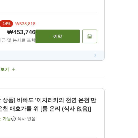
₩533,818
-
14
%
₩453,746
예약
세금 및 봉사료 포함
 보기
박 상품] 바빠도 '이치리키의 천연 온천'만
천 애호가를 위 [룸 온리 (식사 없음)]
소 가능
식사 없음