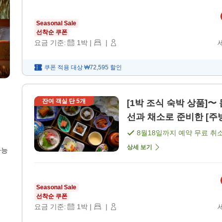
Seasonal Sale
선착순 쿠폰
요금 기준:
1
박
|
|
쿠폰 적용 대상
₩72,595
할인
잔여 객실 단
5
개
[1박 조식 숙박 상품]〜
선과 채소로 준비한 [주
8월18일
까지 예약 무료 취
상세 보기
가능
Seasonal Sale
선착순 쿠폰
요금 기준:
1
박
|
|