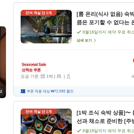
잔여 객실 단
1
개
[룸 온리(식사 없음) 숙
큼은 포기할 수 없다는 온
8월18일
까지 예약 무료 취
상세 보기
Seasonal Sale
선착순 쿠폰
요금 기준:
1
박
|
|
쿠폰 적용 대상
₩72,595
할인
2
잔여 객실 단
1
개
[1박 조식 숙박 상품]〜
선과 채소로 준비한 [주
8월18일
까지 예약 무료 취