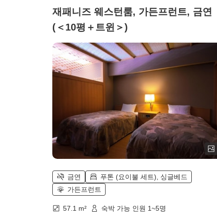
재패니즈 웨스턴룸, 가든프런트, 금연
(＜10평＋트윈＞)
금연
푸톤 (요이불 세트), 싱글베드
가든프런트
57.1 m²
숙박 가능 인원 1~5명