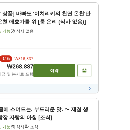
박 상품] 바빠도 '이치리키의 천연 온천'만
천 애호가를 위 [룸 온리 (식사 없음)]
소 가능
식사 없음
₩316,337
-
14
%
₩268,887
예약
세금 및 봉사료 포함
 몸에 스며드는, 부드러운 맛. 〜 제철 생
방장 자랑의 아침 [조식]
소 가능
식사
조식