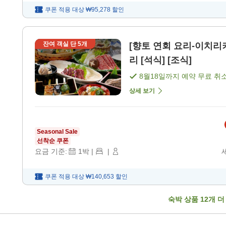
쿠폰 적용 대상
₩95,278
할인
잔여 객실 단
5
개
[향토 연회 요리-이치리키 아이즈-]
리 [석식] [조식]
8월18일
까지 예약 무료 취
상세 보기
Seasonal Sale
선착순 쿠폰
요금 기준:
1
박
|
|
쿠폰 적용 대상
₩140,653
할인
숙박 상품
12
개 더