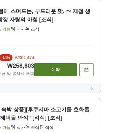
 몸에 스며드는, 부드러운 맛. 〜 제철 생
방장 자랑의 아침 [조식]
소 가능
식사
조식
₩304,474
-
14
%
₩258,803
예약
세금 및 봉사료 포함
부 숙박 상품][후쿠시마 소고기를 호화롭
혜택을 만끽” [석식] [조식]
소 가능
식사
조식
석식