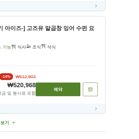
 고즈유 말곱창 잉어 수펀 요
소 가능
식사
조식
석식
₩612,903
-
14
%
₩520,968
예약
세금 및 봉사료 포함
 보기