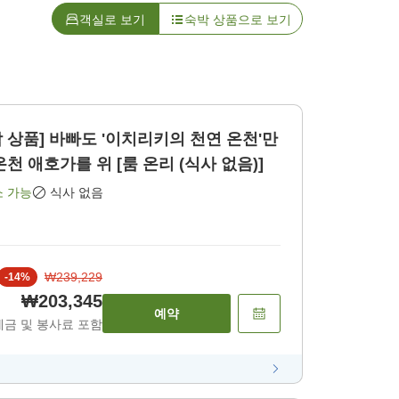
객실로 보기
숙박 상품으로 보기
박 상품] 바빠도 '이치리키의 천연 온천'만
천 애호가를 위 [룸 온리 (식사 없음)]
소 가능
식사 없음
₩239,229
-
14
%
₩203,345
예약
세금 및 봉사료 포함