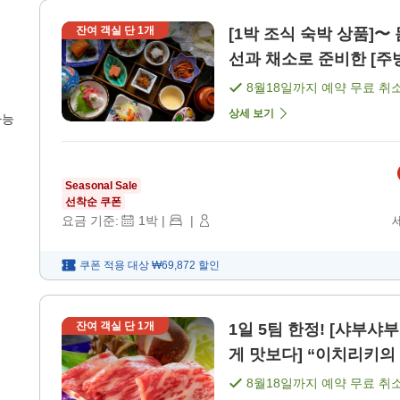
잔여 객실 단
1
개
[1박 조식 숙박 상품]〜
선과 채소로 준비한 [주
8월18일
까지 예약 무료 취
상세 보기
가능
Seasonal Sale
선착순 쿠폰
요금 기준:
1
박
|
|
쿠폰 적용 대상
₩69,872
할인
잔여 객실 단
1
개
1일 5팀 한정! [샤부샤
게 맛보다] “이치리키의 
8월18일
까지 예약 무료 취