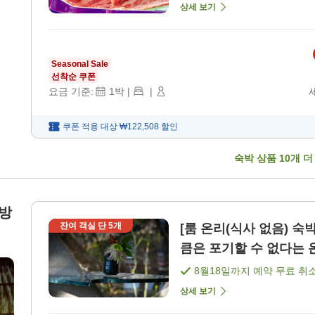
상세 보기
Seasonal Sale
선착순 쿠폰
요금 기준:
1
박
|
|
쿠폰 적용 대상
₩122,508
할인
숙박 상품
10
개 더
미방
잔여 객실 단
5
개
[룸 온리(식사 없음) 숙
큼은 포기할 수 없다는 온
8월18일
까지 예약 무료 취
상세 보기