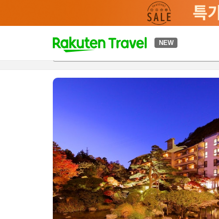
t
NEW
개요
객실 & 숙박 상품
이용 후기
하이라이트
편의 시설/
o
p
P
a
g
e
_
s
e
a
r
c
h