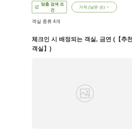
맞춤 검색 조
가격 (낮은 순)
건
객실 종류
4
개
체크인 시 배정되는 객실, 금연 (【추
객실】)