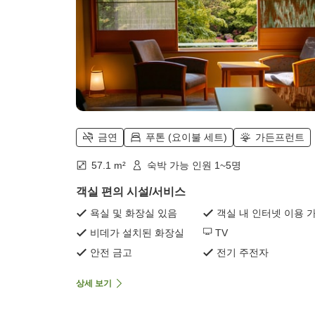
금연
푸톤 (요이불 세트)
가든프런트
57.1 m²
숙박 가능 인원 1~5명
객실 편의 시설/서비스
욕실 및 화장실 있음
객실 내 인터넷 이용 
비데가 설치된 화장실
TV
안전 금고
전기 주전자
상세 보기