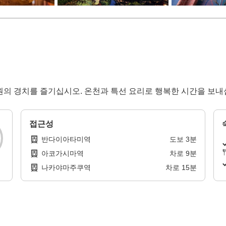
 정원의 경치를 즐기십시오. 온천과 특선 요리로 행복한 시간을 보
접근성
반다이아타미역
도보
3
분
아코가시마역
차로
9
분
나카야마주쿠역
차로
15
분