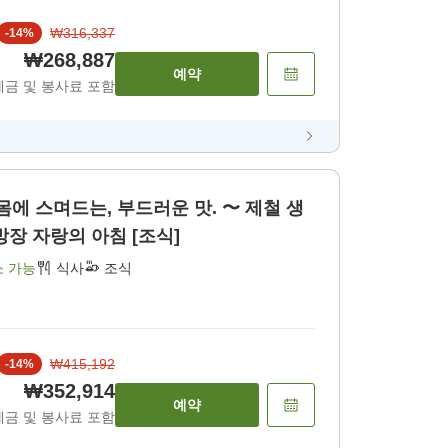
₩316,337
-
14
%
₩268,887
예약
세금 및 봉사료 포함
 몸에 스며드는, 부드러운 맛. 〜 제철 생
방장 자랑의 아침 [조식]
소 가능
식사
조식
₩415,192
-
14
%
₩352,914
예약
세금 및 봉사료 포함