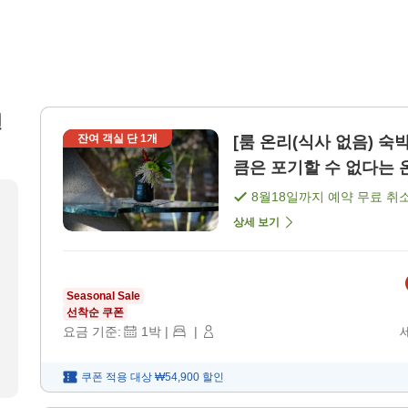
천
잔여 객실 단
1
개
[룸 온리(식사 없음) 숙
큼은 포기할 수 없다는 온
8월18일
까지 예약 무료 취
상세 보기
Seasonal Sale
선착순 쿠폰
요금 기준:
1
박
|
|
쿠폰 적용 대상
₩54,900
할인