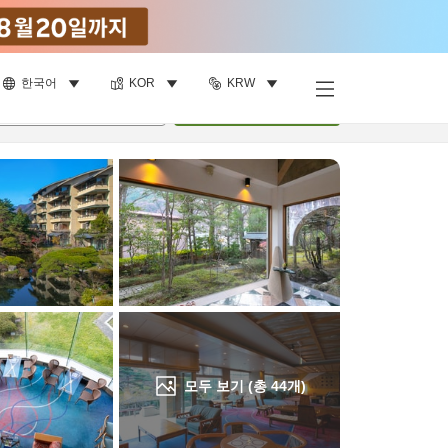
한국어
KOR
KRW
객실 보기
명
•
객실
1
개
검색
모두 보기 (총
44
개)