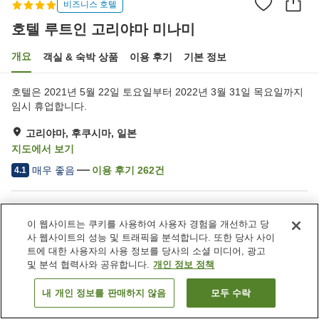
비즈니스 호텔
호텔 루트인 고리야마 미나미
개요
객실 & 숙박 상품
이용 후기
기본 정보
호텔은 2021년 5월 22일 토요일부터 2022년 3월 31일 목요일까지
임시 휴업합니다.
고리야마, 후쿠시마, 일본
지도에서 보기
매우 좋음
이용 후기
262
건
4.1
숙소 편의 시설/서비스
이 웹사이트는 쿠키를 사용하여 사용자 경험을 개선하고 당
주차장
스파 / 미용실
사 웹사이트의 성능 및 트래픽을 분석합니다. 또한 당사 사이
레스토랑
자동판매기
트에 대한 사용자의 사용 정보를 당사의 소셜 미디어, 광고
및 분석 협력사와 공유합니다.
개인 정보 정책
홈
일본
후쿠시마
고리야마
호텔 루트인 고리야마 미나미
내 개인 정보를 판매하지 않음
모두 수락
객실 보기