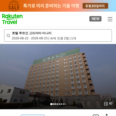
to
top
page
NEW
호텔 루트인 고리야마 미나미
2026-08-22
-
2026-08-23
|
숙박 인원 2명
|
1개
47