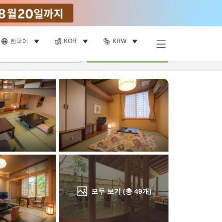
한국어
KOR
KRW
객실 보기
명
•
객실
1
개
검색
모두 보기 (총
49
개)