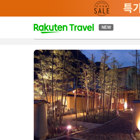
t
NEW
개요
객실 & 숙박 상품
이용 후기
편의 시설/서비스
o
p
P
a
g
e
_
s
e
a
r
c
h