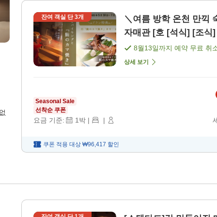
잔여 객실 단
3
개
＼여름 방학 온천 만끽 
자매관 [호 [석식] [조식]
8월13일
까지 예약 무료 취
상세 보기
Seasonal Sale
선착순 쿠폰
 없
요금 기준:
1
박
|
|
쿠폰 적용 대상
₩96,417
할인
잔여 객실 단
1
개