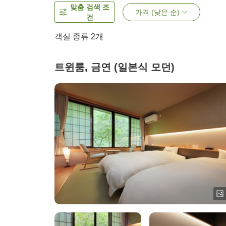
맞춤 검색 조
가격 (낮은 순)
건
객실 종류
2
개
트윈룸, 금연 (일본식 모던)