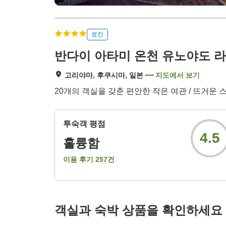
료칸
반다이 아타미 온천 유노야도 
고리야마, 후쿠시마, 일본
지도에서 보기
20개의 객실을 갖춘 편안한 작은 여관 / 뜨거운
투숙객 평점
4.5
훌륭함
이용 후기
257
건
객실과 숙박 상품을 확인하세요