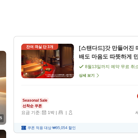
잔여 객실 단
3
개
[스탠다드]갓 만들어진 
배도 마음도 따뜻하게 만족
8월13일
까지 예약 무료 취
상세 보기
Seasonal Sale
선착순 쿠폰
요금 기준:
1
박
|
|
5
쿠폰 적용 대상
₩95,054
할인