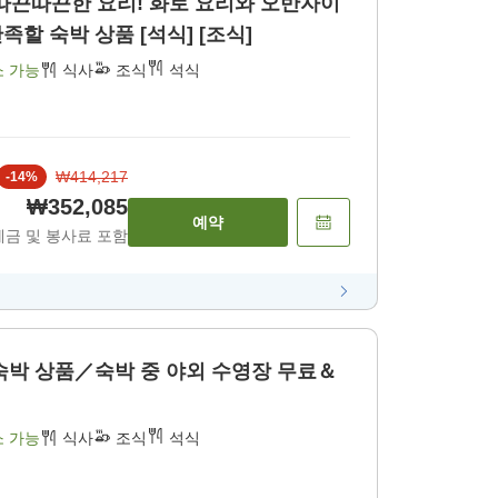
따끈따끈한 요리! 화로 요리와 오반자이
할 숙박 상품 [석식] [조식]
소 가능
식사
조식
석식
₩414,217
-
14
%
₩352,085
예약
세금 및 봉사료 포함
숙박 상품／숙박 중 야외 수영장 무료＆
소 가능
식사
조식
석식