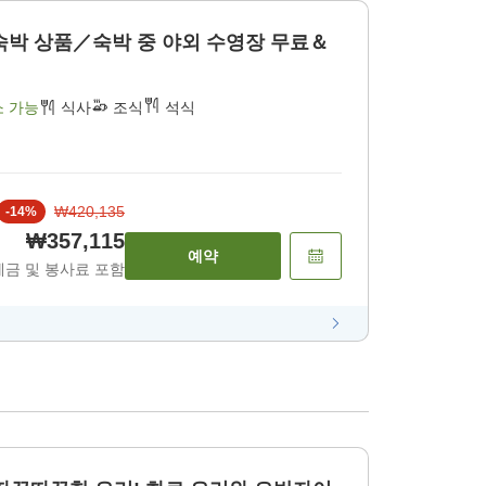
숙박 상품／숙박 중 야외 수영장 무료＆
소 가능
식사
조식
석식
₩420,135
-
14
%
₩357,115
예약
세금 및 봉사료 포함