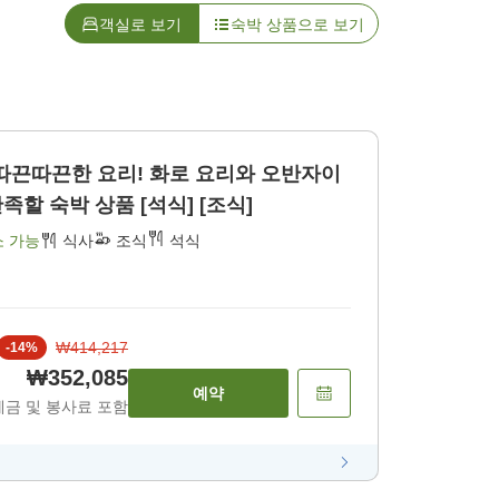
객실로 보기
숙박 상품으로 보기
따끈따끈한 요리! 화로 요리와 오반자이
할 숙박 상품 [석식] [조식]
소 가능
식사
조식
석식
₩414,217
-
14
%
₩352,085
예약
세금 및 봉사료 포함