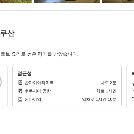
라쿠산
 스토브 요리로 높은 평가를 받았습니다.
접근성
반다이아타미역
차로
3
분
후쿠시마 공항
차로
1
시간
센다이역
열차로
1
시간
10
분