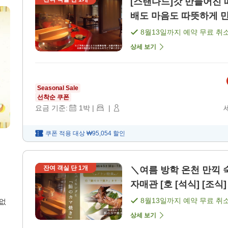
[스탠다드]갓 만들어진 
배도 마음도 따뜻하게 만족
8월13일
까지 예약 무료 취
상세 보기
Seasonal Sale
선착순 쿠폰
요금 기준:
1
박
|
|
쿠폰 적용 대상
₩95,054
할인
잔여 객실 단
1
개
＼여름 방학 온천 만끽 
자매관 [호 [석식] [조식]
8월13일
까지 예약 무료 취
 없
상세 보기