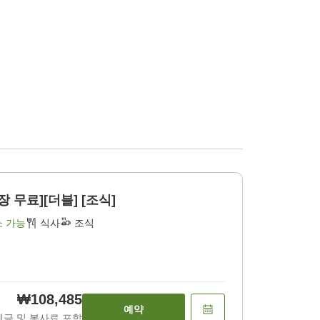
 무료][더블] [조식]
소 가능
식사
조식
₩108,485
예약
세금 및 봉사료 포함