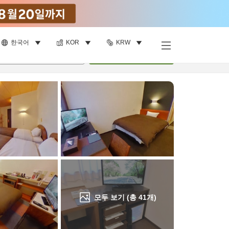
한국어
KOR
KRW
객실 보기
명
•
객실
1
개
검색
모두 보기 (총
41
개)