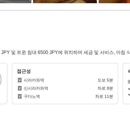
 JPY 및 트윈 침대 6500 JPY에 위치하며 세금 및 서비스, 아
접근성
시라카와역
도보
5
분
신시라카와역
차로
8
분
구다노역
차로
11
분