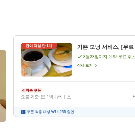
잔여 객실 단
1
개
기쁜 모닝 서비스, [무료 
8월23일
까지 예약 무료 취
상세 보기
선착순 쿠폰
요금 기준:
1
박
|
|
쿠폰 적용 대상
₩14,255
할인