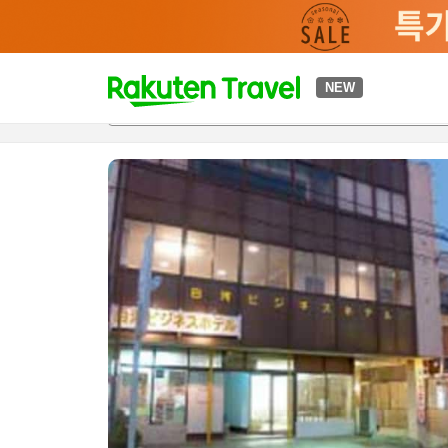
t
NEW
개요
객실 & 숙박 상품
이용 후기
편의 시설/서비스
o
p
P
a
g
e
_
s
e
a
r
c
h