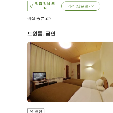
맞춤 검색 조
가격 (낮은 순)
건
객실 종류
2
개
트윈룸, 금연
금연