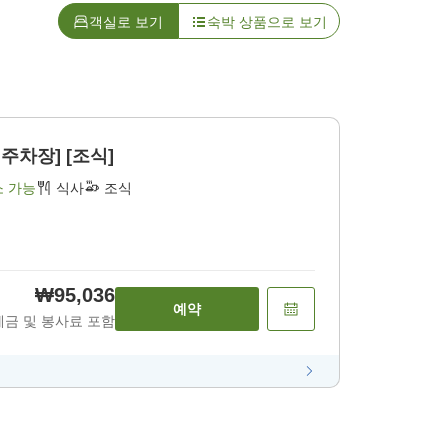
객실로 보기
숙박 상품으로 보기
주차장] [조식]
소 가능
식사
조식
₩95,036
예약
세금 및 봉사료 포함