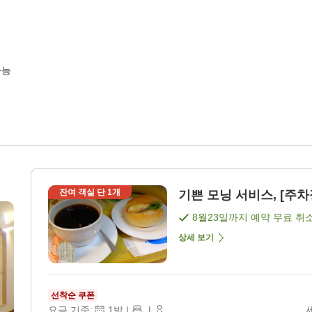
가능
잔여 객실 단
1
개
기쁜 모닝 서비스, [주차장
8월23일
까지 예약 무료 취
상세 보기
선착순 쿠폰
요금 기준:
1
박
|
|