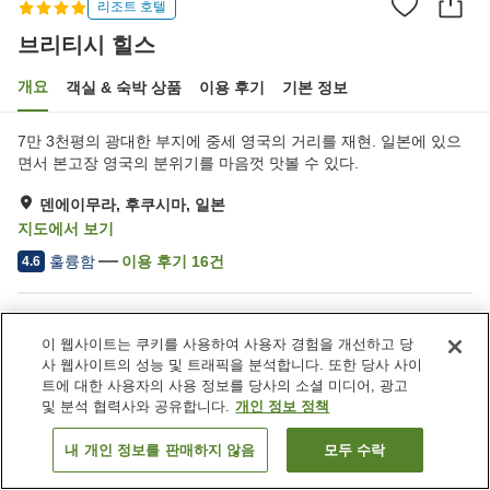
리조트 호텔
브리티시 힐스
개요
객실 & 숙박 상품
이용 후기
기본 정보
7만 3천평의 광대한 부지에 중세 영국의 거리를 재현. 일본에 있으
면서 본고장 영국의 분위기를 마음껏 맛볼 수 있다.
덴에이무라, 후쿠시마, 일본
지도에서 보기
훌륭함
이용 후기
16
건
4.6
숙소 편의 시설/서비스
이 웹사이트는 쿠키를 사용하여 사용자 경험을 개선하고 당
주차장
레스토랑
사 웹사이트의 성능 및 트래픽을 분석합니다. 또한 당사 사이
라운지
상점
트에 대한 사용자의 사용 정보를 당사의 소셜 미디어, 광고
및 분석 협력사와 공유합니다.
개인 정보 정책
홈
일본
후쿠시마
덴에이무라
브리티시 힐스
내 개인 정보를 판매하지 않음
모두 수락
객실 보기