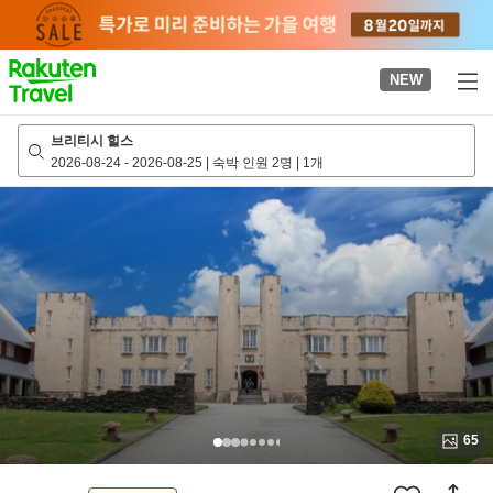
to
top
page
NEW
브리티시 힐스
2026-08-24
-
2026-08-25
|
숙박 인원 2명
|
1개
65