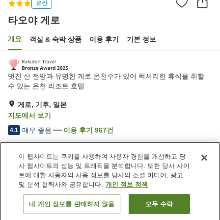
료칸
타오야 게로
개요
객실 & 숙박 상품
이용 후기
기본 정보
멋진 산 전망과 유명한 게로 온천수가 있어 럭셔리한 휴식을 취할
수 있는 온천 리조트 호텔
게로, 기후, 일본
지도에서 보기
매우 좋음
이용 후기
967
건
4.1
이 웹사이트는 쿠키를 사용하여 사용자 경험을 개선하고 당
숙소 편의 시설/서비스
사 웹사이트의 성능 및 트래픽을 분석합니다. 또한 당사 사이
주차장
자동판매기
트에 대한 사용자의 사용 정보를 당사의 소셜 미디어, 광고
상점
노천탕 (온천)
및 분석 협력사와 공유합니다.
개인 정보 정책
내 개인 정보를 판매하지 않음
모두 수락
객실 보기
홈
일본
기후
게로
타오야 게로