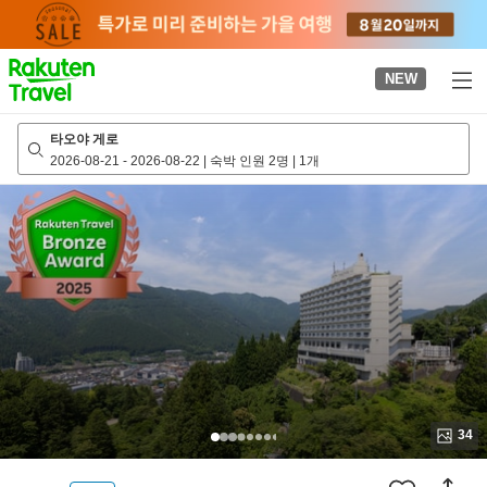
to
top
page
NEW
타오야 게로
2026-08-21
-
2026-08-22
|
숙박 인원 2명
|
1개
34