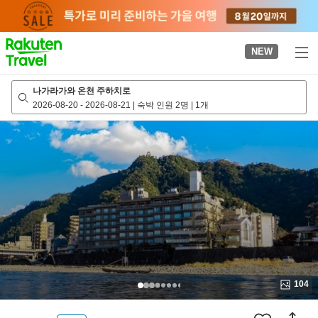
to
top
page
NEW
나가라가와 온천 주하치로
2026-08-20
-
2026-08-21
|
숙박 인원 2명
|
1개
104