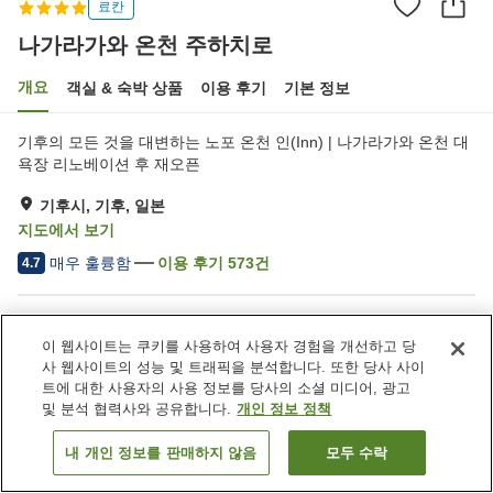
료칸
나가라가와 온천 주하치로
개요
객실 & 숙박 상품
이용 후기
기본 정보
기후의 모든 것을 대변하는 노포 온천 인(Inn) | 나가라가와 온천 대
욕장 리노베이션 후 재오픈
기후시, 기후, 일본
지도에서 보기
매우 훌륭함
이용 후기
573
건
4.7
숙소 편의 시설/서비스
이 웹사이트는 쿠키를 사용하여 사용자 경험을 개선하고 당
주차장
프라이빗 다이닝
사 웹사이트의 성능 및 트래픽을 분석합니다. 또한 당사 사이
라운지
야식 코너
트에 대한 사용자의 사용 정보를 당사의 소셜 미디어, 광고
및 분석 협력사와 공유합니다.
개인 정보 정책
홈
일본
기후
기후시
나가라가와 온천 주하치로
내 개인 정보를 판매하지 않음
모두 수락
객실 보기