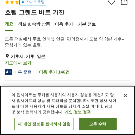
비즈니스 호텔
호텔 그랜드 버트 기잔
개요
객실 & 숙박 상품
이용 후기
기본 정보
모든 객실에서 무료 인터넷 연결! 편의점까지 도보 약 2분! 기후시
중심가에 있는 호텔.
기후시, 기후, 일본
지도에서 보기
매우 좋음
이용 후기
146
건
4.1
숙소 편의 시설/서비스
이 웹사이트는 쿠키를 사용하여 사용자 경험을 개선하고 당
주차장
스파 / 미용실
사 웹사이트의 성능 및 트래픽을 분석합니다. 또한 당사 사이
레스토랑
라운지
트에 대한 사용자의 사용 정보를 당사의 소셜 미디어, 광고
및 분석 협력사와 공유합니다.
개인 정보 정책
홈
일본
기후
기후시
호텔 그랜드 버트 기잔
내 개인 정보를 판매하지 않음
모두 수락
객실 보기