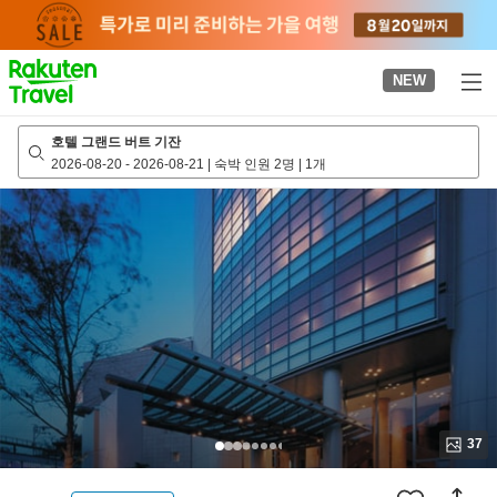
to
top
page
NEW
호텔 그랜드 버트 기잔
2026-08-20
-
2026-08-21
|
숙박 인원 2명
|
1개
37