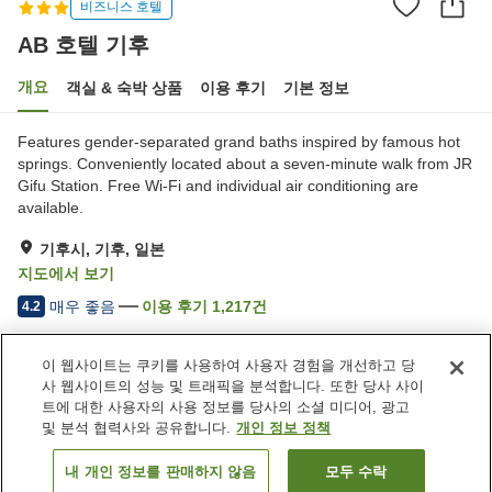
비즈니스 호텔
AB 호텔 기후
개요
객실 & 숙박 상품
이용 후기
기본 정보
Features gender-separated grand baths inspired by famous hot
springs. Conveniently located about a seven-minute walk from JR
Gifu Station. Free Wi-Fi and individual air conditioning are
available.
기후시, 기후, 일본
지도에서 보기
매우 좋음
이용 후기
1,217
건
4.2
이 웹사이트는 쿠키를 사용하여 사용자 경험을 개선하고 당
숙소 편의 시설/서비스
사 웹사이트의 성능 및 트래픽을 분석합니다. 또한 당사 사이
스파 / 미용실
자동판매기
트에 대한 사용자의 사용 정보를 당사의 소셜 미디어, 광고
대욕장
세탁 (유료)
및 분석 협력사와 공유합니다.
개인 정보 정책
내 개인 정보를 판매하지 않음
모두 수락
객실 보기
홈
일본
기후
기후시
AB 호텔 기후