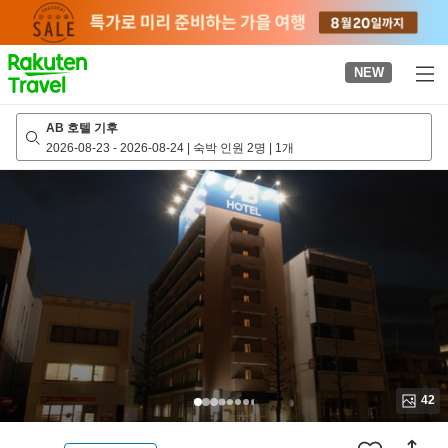
to
top
page
NEW
AB 호텔 기후
2026-08-23
-
2026-08-24
|
숙박 인원 2명
|
1개
42