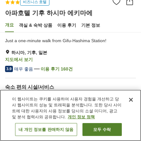
비즈니스 호텔
아파호텔 기후 하시마 에키마에
개요
객실 & 숙박 상품
이용 후기
기본 정보
Just a one-minute walk from Gifu-Hashima Station!
하시마, 기후, 일본
지도에서 보기
매우 좋음
이용 후기
160
건
3.9
숙소 편의 시설/서비스
주차장
레스토랑
이 웹사이트는 쿠키를 사용하여 사용자 경험을 개선하고 당
자동판매기
세탁 (유료)
사 웹사이트의 성능 및 트래픽을 분석합니다. 또한 당사 사이
트에 대한 사용자의 사용 정보를 당사의 소셜 미디어, 광고
및 분석 협력사와 공유합니다.
개인 정보 정책
홈
일본
기후
하시마
아파호텔 기후 하시마 에키마에
내 개인 정보를 판매하지 않음
모두 수락
객실 보기