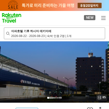
to
top
page
NEW
아파호텔 기후 하시마 에키마에
2026-08-22
-
2026-08-23
|
숙박 인원 2명
|
1개
85