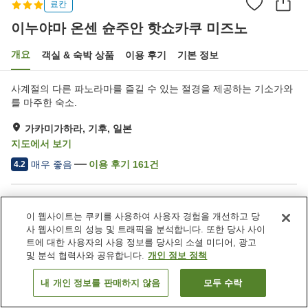
료칸
이누야마 온센 슌주안 핫쇼카쿠 미즈노
개요
객실 & 숙박 상품
이용 후기
기본 정보
사계절의 다른 파노라마를 즐길 수 있는 절경을 제공하는 기소가와
를 마주한 숙소.
가카미가하라, 기후, 일본
지도에서 보기
매우 좋음
이용 후기
161
건
4.2
숙소 편의 시설/서비스
이 웹사이트는 쿠키를 사용하여 사용자 경험을 개선하고 당
주차장
사우나
사 웹사이트의 성능 및 트래픽을 분석합니다. 또한 당사 사이
스파 / 미용실
카페
트에 대한 사용자의 사용 정보를 당사의 소셜 미디어, 광고
및 분석 협력사와 공유합니다.
개인 정보 정책
홈
일본
기후
가카미가하라
내 개인 정보를 판매하지 않음
모두 수락
객실 보기
이누야마 온센 슌주안 핫쇼카쿠 미즈노