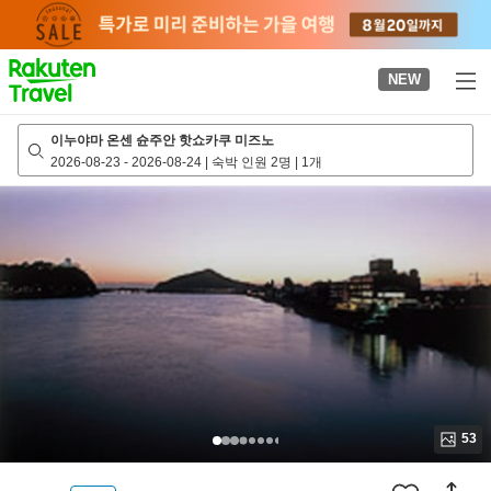
to
top
page
NEW
이누야마 온센 슌주안 핫쇼카쿠 미즈노
2026-08-23
-
2026-08-24
|
숙박 인원 2명
|
1개
53