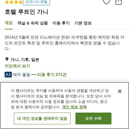
비즈니스 호텔
호텔 루트인 가니
개요
객실 & 숙박 상품
이용 후기
기본 정보
2014년 5월에 전관 리노베이션 완료! 라쿠텐을 통한 예약은 회원 카
드의 포인트 특전 및 루트인 홈페이지에서 특전은 받을 수 없습니
다.
가니, 기후, 일본
지도에서 보기
매우 좋음
이용 후기
271
건
4.1
이 웹사이트는 쿠키를 사용하여 사용자 경험을 개선하고 당
숙소 편의 시설/서비스
사 웹사이트의 성능 및 트래픽을 분석합니다. 또한 당사 사이
주차장
스파 / 미용실
트에 대한 사용자의 사용 정보를 당사의 소셜 미디어, 광고
레스토랑
자동판매기
및 분석 협력사와 공유합니다.
개인 정보 정책
내 개인 정보를 판매하지 않음
모두 수락
객실 보기
홈
일본
기후
가니
호텔 루트인 가니