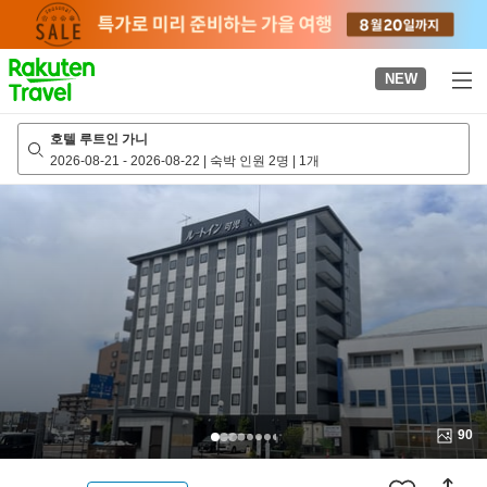
to
top
page
NEW
호텔 루트인 가니
2026-08-21
-
2026-08-22
|
숙박 인원 2명
|
1개
90