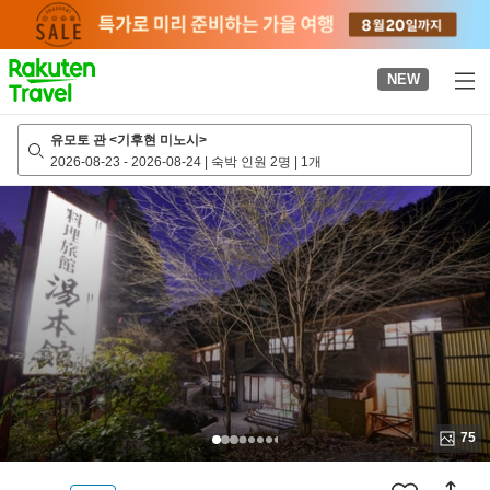
to
top
page
NEW
유모토 관 <기후현 미노시>
2026-08-23
-
2026-08-24
|
숙박 인원 2명
|
1개
75