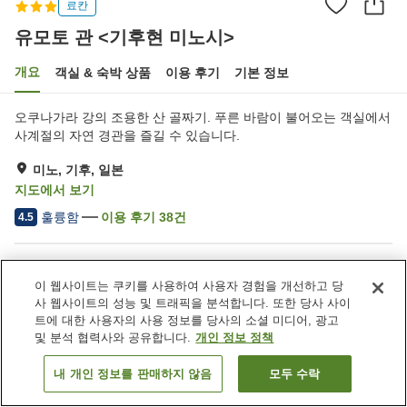
료칸
유모토 관 <기후현 미노시>
개요
객실 & 숙박 상품
이용 후기
기본 정보
오쿠나가라 강의 조용한 산 골짜기. 푸른 바람이 불어오는 객실에서
사계절의 자연 경관을 즐길 수 있습니다.
미노, 기후, 일본
지도에서 보기
훌륭함
이용 후기
38
건
4.5
숙소 편의 시설/서비스
이 웹사이트는 쿠키를 사용하여 사용자 경험을 개선하고 당
주차장
암반욕
사 웹사이트의 성능 및 트래픽을 분석합니다. 또한 당사 사이
사우나
연회장
트에 대한 사용자의 사용 정보를 당사의 소셜 미디어, 광고
및 분석 협력사와 공유합니다.
개인 정보 정책
홈
일본
기후
미노
유모토 관 <기후현 미노시>
내 개인 정보를 판매하지 않음
모두 수락
객실 보기