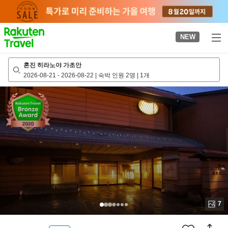
to
top
page
NEW
혼진 히라노야 가초안
2026-08-21
-
2026-08-22
|
숙박 인원 2명
|
1개
7