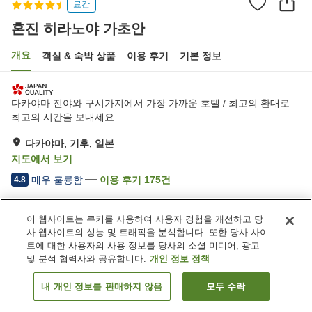
료칸
혼진 히라노야 가초안
개요
객실 & 숙박 상품
이용 후기
기본 정보
다카야마 진야와 구시가지에서 가장 가까운 호텔 / 최고의 환대로
최고의 시간을 보내세요
다카야마, 기후, 일본
지도에서 보기
매우 훌륭함
이용 후기
175
건
4.8
숙소 편의 시설/서비스
이 웹사이트는 쿠키를 사용하여 사용자 경험을 개선하고 당
사 웹사이트의 성능 및 트래픽을 분석합니다. 또한 당사 사이
스파 / 미용실
프라이빗 다이닝
트에 대한 사용자의 사용 정보를 당사의 소셜 미디어, 광고
회의실
연회장
및 분석 협력사와 공유합니다.
개인 정보 정책
내 개인 정보를 판매하지 않음
모두 수락
객실 보기
홈
일본
기후
다카야마
혼진 히라노야 가초안