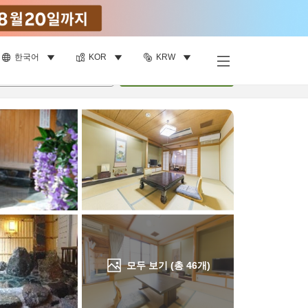
한국어
KOR
KRW
객실 보기
명
•
객실
1
개
검색
모두 보기 (총
46
개)