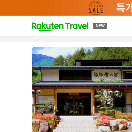
t
NEW
개요
객실 & 숙박 상품
이용 후기
편의 시설/서비스
o
p
P
a
g
e
_
s
e
a
r
c
h