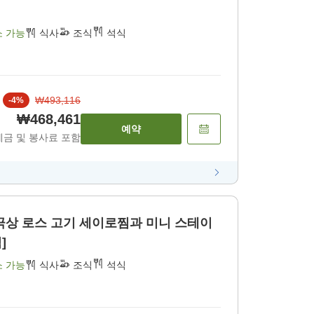
소 가능
식사
조식
석식
₩493,116
-
4
%
₩468,461
예약
세금 및 봉사료 포함
극상 로스 고기 세이로찜과 미니 스테이
]
소 가능
식사
조식
석식