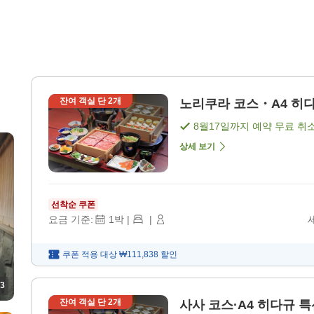
잔여 객실 단
2
개
노리쿠라 코스・A4 히다규
8월17일
까지 예약 무료 취
상세 보기
선착순 쿠폰
요금 기준:
1
박
|
|
쿠폰 적용 대상
₩111,838
할인
3
잔여 객실 단
2
개
사사 코스·A4 히다규 