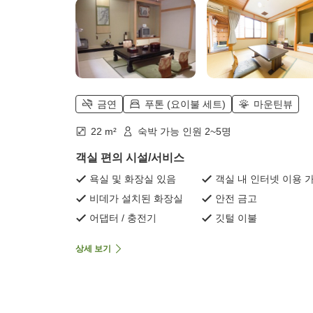
금연
푸톤 (요이불 세트)
마운틴뷰
22 m²
숙박 가능 인원 2~5명
객실 편의 시설/서비스
욕실 및 화장실 있음
객실 내 인터넷 이용 
비데가 설치된 화장실
안전 금고
어댑터 / 충전기
깃털 이불
상세 보기