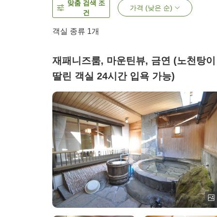
맞춤 검색 조
가격 (낮은 순)
건
객실 종류 1개
재패니즈룸, 마운틴뷰, 금연 (노천탕이
딸린 객실 24시간 입욕 가능)