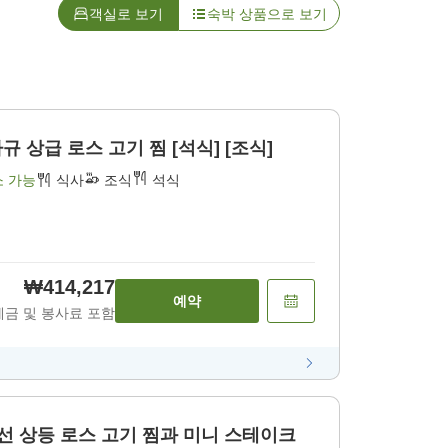
객실로 보기
숙박 상품으로 보기
 상급 로스 고기 찜 [석식] [조식]
소 가능
식사
조식
석식
₩414,217
예약
세금 및 봉사료 포함
특선 상등 로스 고기 찜과 미니 스테이크