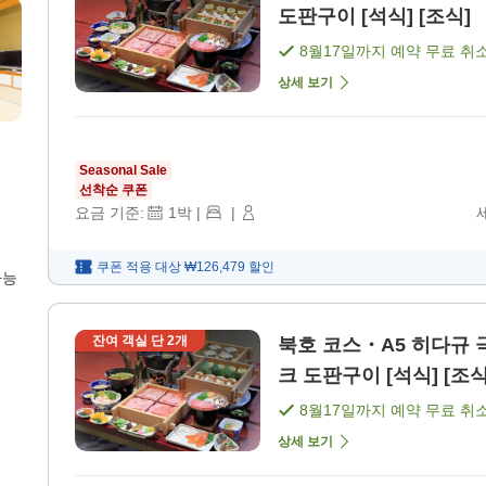
도판구이 [석식] [조식]
8월17일
까지 예약 무료 취
상세 보기
Seasonal Sale
선착순 쿠폰
요금 기준:
1
박
|
|
쿠폰 적용 대상
₩126,479
할인
가능
잔여 객실 단
2
개
북호 코스・A5 히다규 
크 도판구이 [석식] [조식
8월17일
까지 예약 무료 취
상세 보기