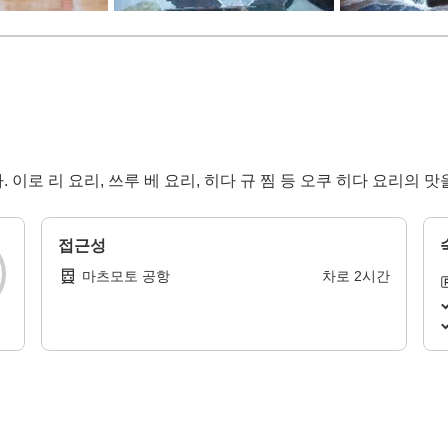
이로 리 요리, 쓰루 베 요리, 히다 규 찜 등 오쿠 히다 요리의 
접근성
마츠모토 공항
차로
2
시간