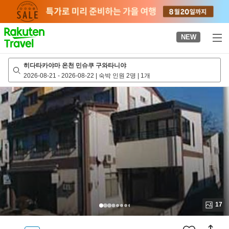
to
top
page
NEW
히다타카야마 온천 민슈쿠 구와타니야
2026-08-21
-
2026-08-22
|
숙박 인원 2명
|
1개
17