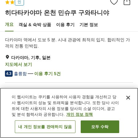
인
히다타카야마 온천 민슈쿠 구와타니야
개요
객실 & 숙박 상품
이용 후기
기본 정보
다카야마 역에서 도보 5 분. 시내 관광에 최적의 입지. 합리적인 가
격의 전통 민박집.
다카야마, 기후, 일본
지도에서 보기
훌륭함
이용 후기
5
건
4.3
숙소 편의 시설/서비스
이 웹사이트는 쿠키를 사용하여 사용자 경험을 개선하고 당
Wi-Fi
주차장
사 웹사이트의 성능 및 트래픽을 분석합니다. 또한 당사 사이
역에서 도보 5분
건물 내에 온천 있음
트에 대한 사용자의 사용 정보를 당사의 소셜 미디어, 광고
및 분석 협력사와 공유합니다.
개인 정보 정책
홈
일본
기후
다카야마
내 개인 정보를 판매하지 않음
모두 수락
객실 보기
히다타카야마 온천 민슈쿠 구와타니야