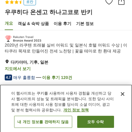
료칸
우쿠히다 온센고 하나고코로 반키
개요
객실 & 숙박 상품
이용 후기
기본 정보
2020년 라쿠텐 트래블 실버 어워드 및 일본식 호텔 어워드 수상 | 이
타쿠라 목재로 만들어진 전세 노천탕 | 꽃을 테마로 한 환대 제공
다카야마, 기후, 일본
지도에서 보기
매우 훌륭함
이용 후기
120
건
4.7
이 웹사이트는 쿠키를 사용하여 사용자 경험을 개선하고 당
숙소 편의 시설/서비스
사 웹사이트의 성능 및 트래픽을 분석합니다. 또한 당사 사이
주차장
노천탕 (온천)
트에 대한 사용자의 사용 정보를 당사의 소셜 미디어, 광고
대욕장
대욕장 (온천)
및 분석 협력사와 공유합니다.
개인 정보 정책
내 개인 정보를 판매하지 않음
모두 수락
객실 보기
홈
일본
기후
다카야마
우쿠히다 온센고 하나고코로 반키