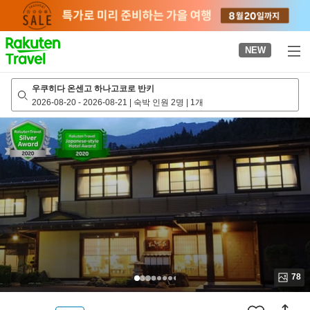
to
top
page
NEW
우쿠히다 온센고 하나고코로 반키
2026-08-20
-
2026-08-21
|
숙박 인원 2명
|
1개
78