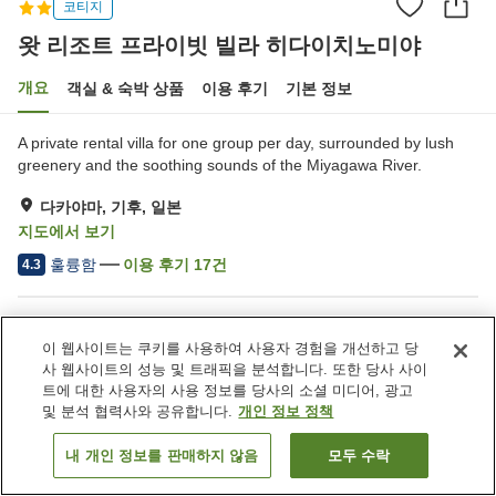
코티지
왓 리조트 프라이빗 빌라 히다이치노미야
개요
객실 & 숙박 상품
이용 후기
기본 정보
A private rental villa for one group per day, surrounded by lush
greenery and the soothing sounds of the Miyagawa River.
다카야마, 기후, 일본
지도에서 보기
훌륭함
이용 후기
17
건
4.3
숙소 편의 시설/서비스
이 웹사이트는 쿠키를 사용하여 사용자 경험을 개선하고 당
주차장
사우나
사 웹사이트의 성능 및 트래픽을 분석합니다. 또한 당사 사이
공용 부엌
바비큐 시설
트에 대한 사용자의 사용 정보를 당사의 소셜 미디어, 광고
및 분석 협력사와 공유합니다.
개인 정보 정책
홈
일본
기후
다카야마
내 개인 정보를 판매하지 않음
모두 수락
객실 보기
왓 리조트 프라이빗 빌라 히다이치노미야