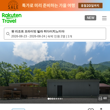
to
top
page
NEW
왓 리조트 프라이빗 빌라 히다이치노미야
2026-08-23
-
2026-08-24
|
숙박 인원 2명
|
1개
60