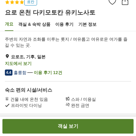
료칸
요로 온천 다키모토칸 유키노사토
개요
객실 & 숙박 상품
이용 후기
기본 정보
주변의 자연과 조화를 이루는 롯지 / 여유롭고 여유로운 여가를 즐
길 수 있는 곳.
요로조, 기후, 일본
지도에서 보기
훌륭함
이용 후기
12
건
4.4
숙소 편의 시설/서비스
건물 내에 온천 있음
스파 / 미용실
프라이빗 다이닝
완전 금연
홈
일본
기후
요로조
요로 온천 다키모토칸 유키노사토
객실 보기