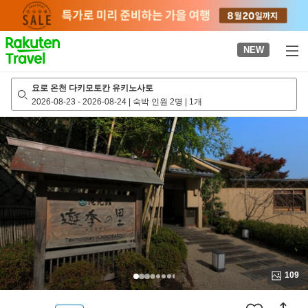
to
top
page
NEW
요로 온천 다키모토칸 유키노사토
2026-08-23
-
2026-08-24
|
숙박 인원 2명
|
1개
109