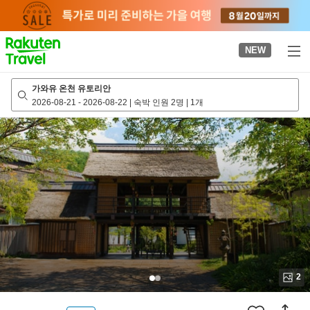
to
top
page
NEW
가와유 온천 유토리안
2026-08-21
-
2026-08-22
|
숙박 인원 2명
|
1개
2