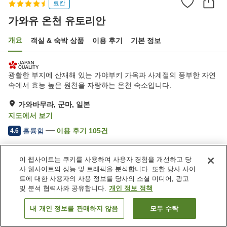
료칸
가와유 온천 유토리안
개요
객실 & 숙박 상품
이용 후기
기본 정보
광활한 부지에 산재해 있는 가야부키 가옥과 사계절의 풍부한 자연
속에서 효능 높은 원천을 자랑하는 온천 숙소입니다.
가와바무라, 군마, 일본
지도에서 보기
훌륭함
이용 후기
105
건
4.6
숙소 편의 시설/서비스
이 웹사이트는 쿠키를 사용하여 사용자 경험을 개선하고 당
사 웹사이트의 성능 및 트래픽을 분석합니다. 또한 당사 사이
송영 서비스
택배
트에 대한 사용자의 사용 정보를 당사의 소셜 미디어, 광고
특별식 - 알레르기
특별식 - 고령자
및 분석 협력사와 공유합니다.
개인 정보 정책
내 개인 정보를 판매하지 않음
모두 수락
객실 보기
홈
일본
군마
가와바무라
가와유 온천 유토리안