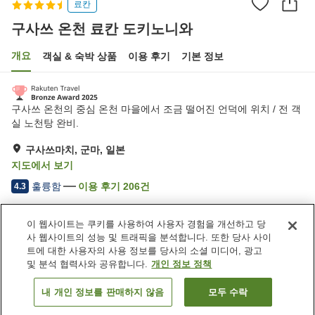
료칸
구사쓰 온천 료칸 도키노니와
개요
객실 & 숙박 상품
이용 후기
기본 정보
구사쓰 온천의 중심 온천 마을에서 조금 떨어진 언덕에 위치 / 전 객
실 노천탕 완비.
구사쓰마치, 군마, 일본
지도에서 보기
훌륭함
이용 후기
206
건
4.3
이 웹사이트는 쿠키를 사용하여 사용자 경험을 개선하고 당
숙소 편의 시설/서비스
사 웹사이트의 성능 및 트래픽을 분석합니다. 또한 당사 사이
송영 서비스
택배
트에 대한 사용자의 사용 정보를 당사의 소셜 미디어, 광고
특별식 - 알레르기
암반욕
및 분석 협력사와 공유합니다.
개인 정보 정책
내 개인 정보를 판매하지 않음
모두 수락
객실 보기
홈
일본
군마
구사쓰마치
구사쓰 온천 료칸 도키노니와