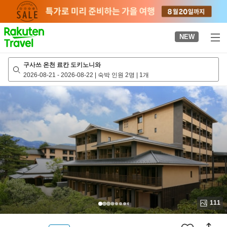
to
top
page
NEW
구사쓰 온천 료칸 도키노니와
2026-08-21
-
2026-08-22
|
숙박 인원 2명
|
1개
111