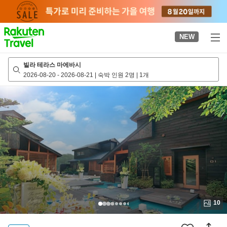
to
top
page
NEW
빌라 테라스 마에바시
2026-08-20
-
2026-08-21
|
숙박 인원 2명
|
1개
10