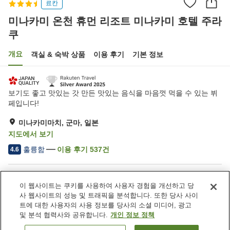
료칸
미나카미 온천 휴먼 리조트 미나카미 호텔 주라
쿠
개요
객실 & 숙박 상품
이용 후기
기본 정보
보기도 좋고 맛있는 갓 만든 맛있는 음식을 마음껏 먹을 수 있는 뷔
페입니다!
미나카미마치, 군마, 일본
지도에서 보기
훌륭함
이용 후기
537
건
4.6
숙소 편의 시설/서비스
이 웹사이트는 쿠키를 사용하여 사용자 경험을 개선하고 당
Wi-Fi
제트 욕조
사 웹사이트의 성능 및 트래픽을 분석합니다. 또한 당사 사이
사우나
레스토랑
트에 대한 사용자의 사용 정보를 당사의 소셜 미디어, 광고
및 분석 협력사와 공유합니다.
개인 정보 정책