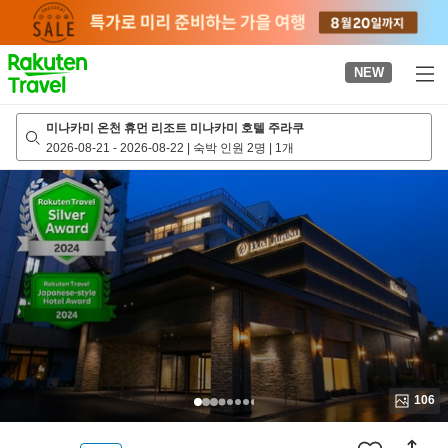
to
top
page
NEW
미나카미 온천 휴먼 리조트 미나카미 호텔 주라쿠
2026-08-21
-
2026-08-22
|
숙박 인원 2명
|
1개
106