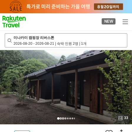
to
top
page
NEW
미나카미 캠핑장 리버스톤
2026-08-20
-
2026-08-21
|
숙박 인원 2명
|
1개
33