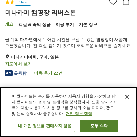
코티지
미나카미 캠핑장 리버스톤
개요
객실 & 숙박 상품
이용 후기
기본 정보
물 위의 대자연에서 우아한 시간을 보낼 수 있는 캠핑장이 새롭게
오픈했습니다. 전 객실 침대가 있으며 호화로운 바비큐를 즐기세요.
미나카미마치, 군마, 일본
지도에서 보기
훌륭함
이용 후기
22
건
4.5
숙소 편의 시설/서비스
이 웹사이트는 쿠키를 사용하여 사용자 경험을 개선하고 당
주차장
자동판매기
사 웹사이트의 성능 및 트래픽을 분석합니다. 또한 당사 사이
공용 부엌
송영 서비스
트에 대한 사용자의 사용 정보를 당사의 소셜 미디어, 광고
및 분석 협력사와 공유합니다.
개인 정보 정책
홈
일본
군마
미나카미마치
미나카미 캠핑장 리버스톤
내 개인 정보를 판매하지 않음
모두 수락
객실 보기