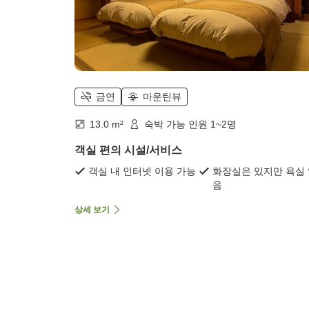
금연
마운틴뷰
13.0 m²
숙박 가능 인원 1~2명
객실 편의 시설/서비스
객실 내 인터넷 이용 가능
화장실은 있지만 욕실
음
상세 보기