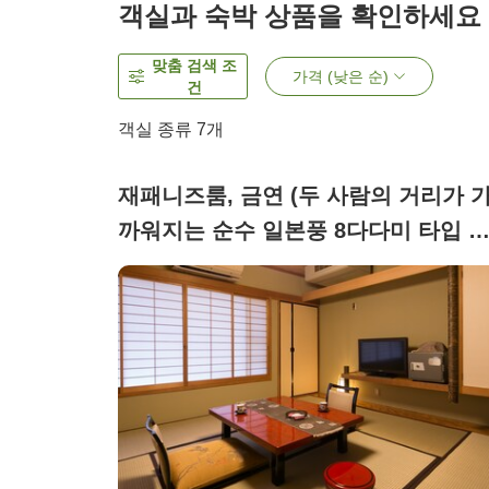
객실과 숙박 상품을 확인하세요
맞춤 검색 조
가격 (낮은 순)
건
객실 종류
7
개
재패니즈룸, 금연 (두 사람의 거리가 
까워지는 순수 일본풍 8다다미 타입 
실/박・백합・호즈키)