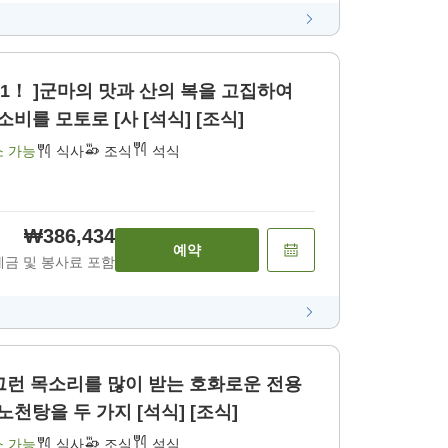
.1！ ]군마의 맛과 산의 복을 고집하여
소비를 모토로 [사 [석식] [조식]
소 가능
식사
조식
석식
₩386,434
예약
세금 및 봉사료 포함
 그런 목소리를 많이 받는 호화로운 전용
노천탕을 두 가지 [석식] [조식]
소 가능
식사
조식
석식