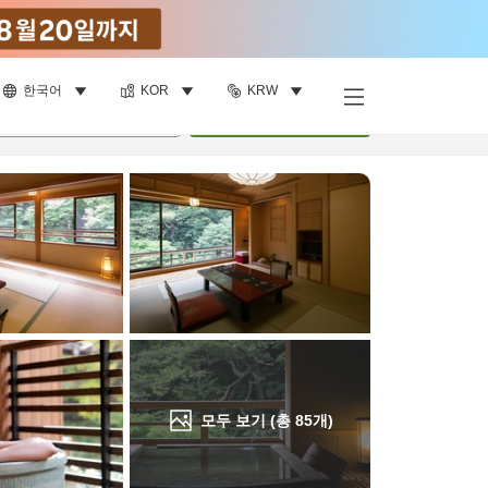
한국어
KOR
KRW
객실 보기
명
•
객실
1
개
검색
모두 보기 (총
85
개)