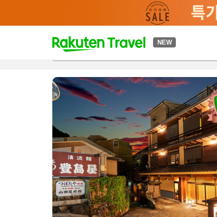
t
NEW
개요
객실 & 숙박 상품
이용 후기
하이라이트
편의 시설/
o
p
P
a
g
e
_
s
e
a
r
c
h