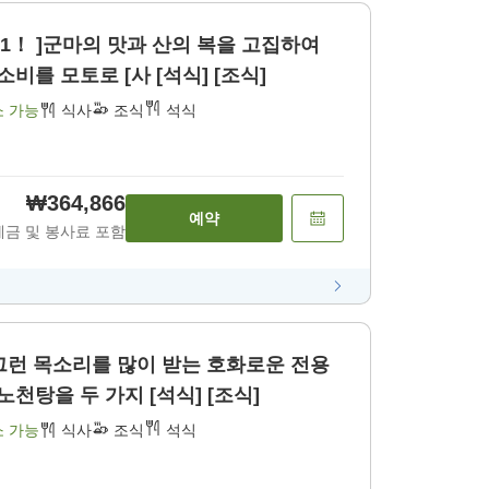
.1！ ]군마의 맛과 산의 복을 고집하여
소비를 모토로 [사 [석식] [조식]
소 가능
식사
조식
석식
₩364,866
예약
세금 및 봉사료 포함
 그런 목소리를 많이 받는 호화로운 전용
노천탕을 두 가지 [석식] [조식]
소 가능
식사
조식
석식