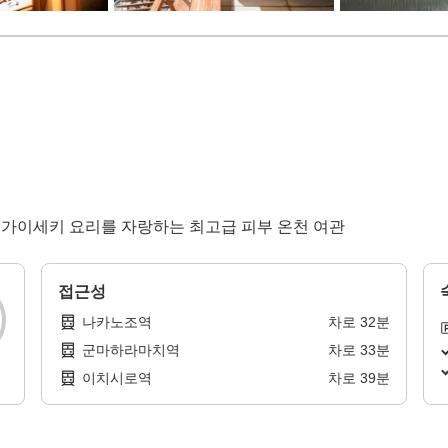
만든 가이세키 요리를 자랑하는 최고급 피부 온천 여관
접근성
나카노조역
차로
32
분
군마하라마치역
차로
33
분
이치시로역
차로
39
분