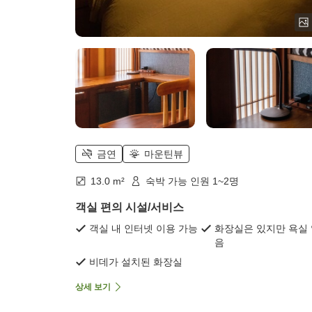
금연
마운틴뷰
13.0 m²
숙박 가능 인원 1~2명
객실 편의 시설/서비스
객실 내 인터넷 이용 가능
화장실은 있지만 욕실
음
비데가 설치된 화장실
상세 보기