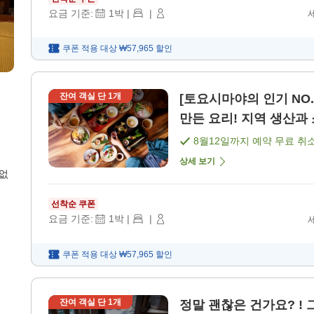
요금 기준:
1
박
|
|
쿠폰 적용 대상
₩57,965
할인
잔여 객실 단
1
개
[토요시마야의 인기 NO
만든 요리! 지역 생산과 
8월12일
까지 예약 무료 취
상세 보기
 없
선착순 쿠폰
요금 기준:
1
박
|
|
쿠폰 적용 대상
₩57,965
할인
잔여 객실 단
1
개
정말 괜찮은 건가요? !