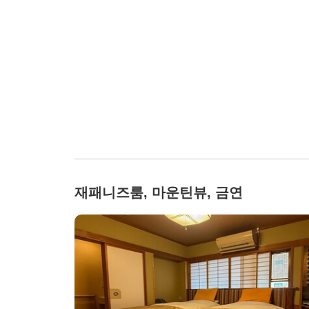
재패니즈룸, 마운틴뷰, 금연