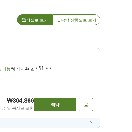
객실로 보기
숙박 상품으로 보기
소 가능
식사
조식
석식
₩364,866
예약
세금 및 봉사료 포함