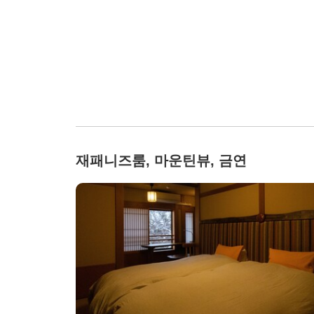
재패니즈룸, 마운틴뷰, 금연