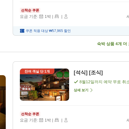
선착순 쿠폰
요금 기준:
1
박
|
|
쿠폰 적용 대상
₩57,965
할인
숙박 상품
4
개 더
잔여 객실 단
1
개
[석식] [조식]
8월12일
까지 예약 무료 취
상세 보기
선착순 쿠폰
요금 기준:
1
박
|
|