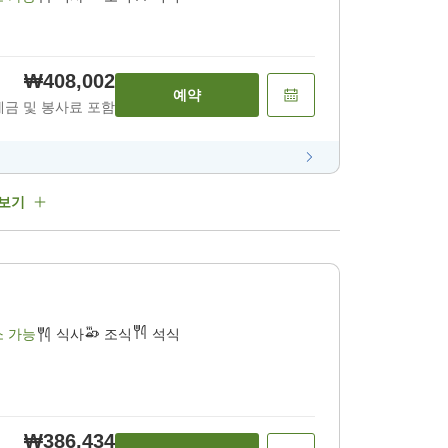
₩408,002
예약
세금 및 봉사료 포함
 보기
소 가능
식사
조식
석식
₩386,434