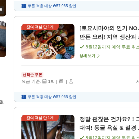
쿠폰 적용 대상
₩57,965
할인
6
잔여 객실 단
1
개
[토요시마야의 인기 NO
만든 요리! 지역 생산과 
8월12일
까지 예약 무료 취
상세 보기
선착순 쿠폰
요금 기준:
1
박
|
|
쿠폰 적용 대상
₩57,965
할인
 없
잔여 객실 단
1
개
정말 괜찮은 건가요? !
대여! 동굴 욕실 & 절경 
8월12일
까지 예약 무료 취