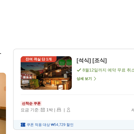
가
잔여 객실 단
1
개
[석식] [조식]
객
8월12일
까지 예약 무료 취
상세 보기
선착순 쿠폰
요금 기준:
1
박
|
|
쿠폰 적용 대상
₩54,729
할인