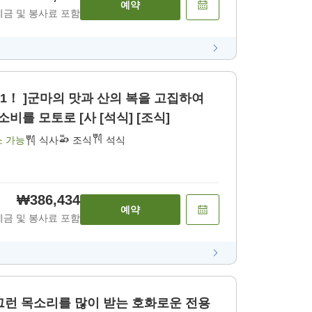
예약
세금 및 봉사료 포함
.1！ ]군마의 맛과 산의 복을 고집하여
소비를 모토로 [사 [석식] [조식]
소 가능
식사
조식
석식
₩386,434
예약
세금 및 봉사료 포함
 그런 목소리를 많이 받는 호화로운 전용