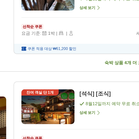
상세 보기
선착순 쿠폰
요금 기준:
1
박
|
|
쿠폰 적용 대상
₩61,200
할인
숙박 상품
4
개 더
잔여 객실 단
1
개
[석식] [조식]
8월12일
까지 예약 무료 취
상세 보기
선착순 쿠폰