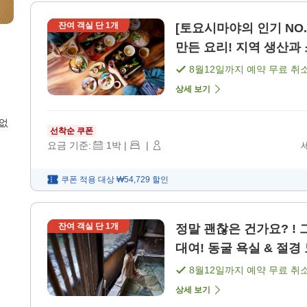
잔여 객실 단
1
개
[토요시마야의 인기 NO
만든 요리! 지역 생산과 
8월12일
까지 예약 무료 취
상세 보기
 없
선착순 쿠폰
요금 기준:
1
박
|
|
쿠폰 적용 대상
₩54,729
할인
잔여 객실 단
1
개
정말 괜찮은 건가요? !
대여! 동굴 욕실 & 절경 
8월12일
까지 예약 무료 취
상세 보기