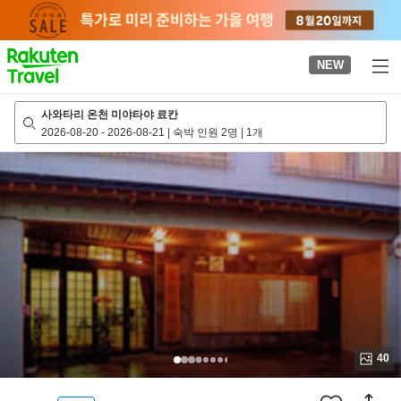
to
top
page
NEW
사와타리 온천 미야타야 료칸
2026-08-20
-
2026-08-21
|
숙박 인원 2명
|
1개
40