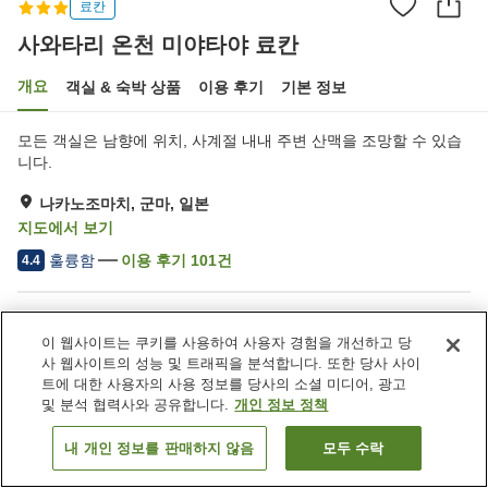
료칸
사와타리 온천 미야타야 료칸
개요
객실 & 숙박 상품
이용 후기
기본 정보
모든 객실은 남향에 위치, 사계절 내내 주변 산맥을 조망할 수 있습
니다.
나카노조마치, 군마, 일본
지도에서 보기
훌륭함
이용 후기
101
건
4.4
숙소 편의 시설/서비스
이 웹사이트는 쿠키를 사용하여 사용자 경험을 개선하고 당
주차장
자동판매기
사 웹사이트의 성능 및 트래픽을 분석합니다. 또한 당사 사이
다목적실
연회장
트에 대한 사용자의 사용 정보를 당사의 소셜 미디어, 광고
및 분석 협력사와 공유합니다.
개인 정보 정책
홈
일본
군마
나카노조마치
사와타리 온천 미야타야 료칸
내 개인 정보를 판매하지 않음
모두 수락
객실 보기