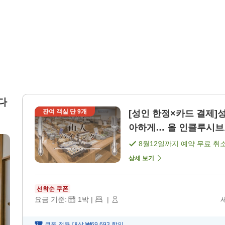
다
잔여 객실 단
9
개
[성인 한정×카드 결제]
아하게… 올 인클루시브로
8월12일
까지 예약 무료 취
상세 보기
선착순 쿠폰
요금 기준:
1
박
|
|
쿠폰 적용 대상
₩69,693
할인