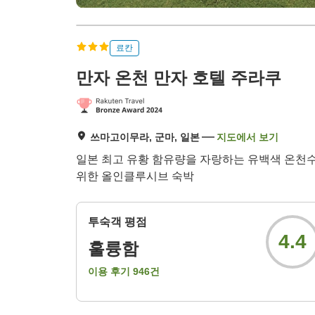
료칸
만자 온천 만자 호텔 주라쿠
쓰마고이무라, 군마, 일본
지도에서 보기
일본 최고 유황 함유량을 자랑하는 유백색 온천수
위한 올인클루시브 숙박
투숙객 평점
4.4
훌륭함
이용 후기
946
건