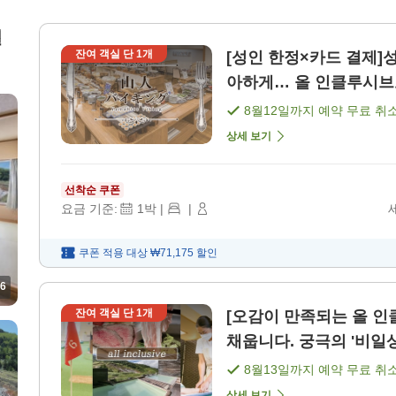
절
잔여 객실 단
1
개
[성인 한정×카드 결제]
아하게… 올 인클루시브로
8월12일
까지 예약 무료 취
상세 보기
선착순 쿠폰
요금 기준:
1
박
|
|
쿠폰 적용 대상
₩71,175
할인
6
잔여 객실 단
1
개
[오감이 만족되는 올 
채웁니다. 궁극의 '비일상
8월13일
까지 예약 무료 취
상세 보기