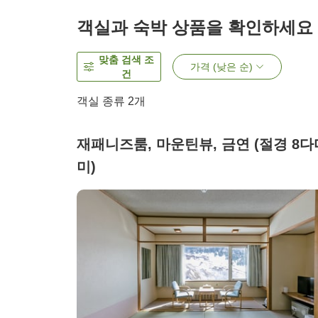
객실과 숙박 상품을 확인하세요
맞춤 검색 조
가격 (낮은 순)
건
객실 종류
2
개
재패니즈룸, 마운틴뷰, 금연 (절경 8다
미)