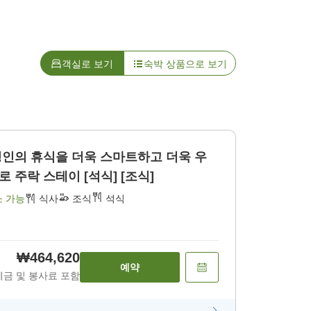
객실로 보기
숙박 상품으로 보기
성인의 휴식을 더욱 스마트하고 더욱 우
 주락 스테이 [석식] [조식]
소 가능
식사
조식
석식
₩464,620
예약
세금 및 봉사료 포함