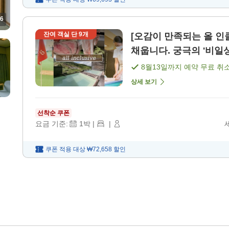
6
잔여 객실 단
9
개
[오감이 만족되는 올 
채웁니다. 궁극의 '비일상
8월13일
까지 예약 무료 취
상세 보기
선착순 쿠폰
요금 기준:
1
박
|
|
쿠폰 적용 대상
₩72,658
할인