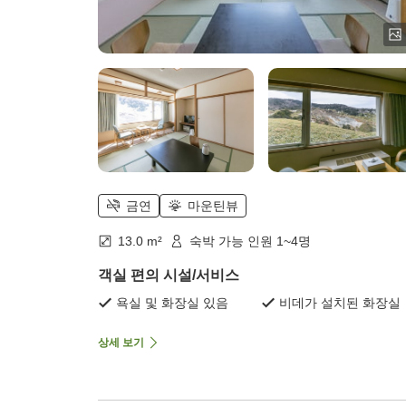
금연
마운틴뷰
13.0 m²
숙박 가능 인원 1~4명
객실 편의 시설/서비스
욕실 및 화장실 있음
비데가 설치된 화장실
상세 보기