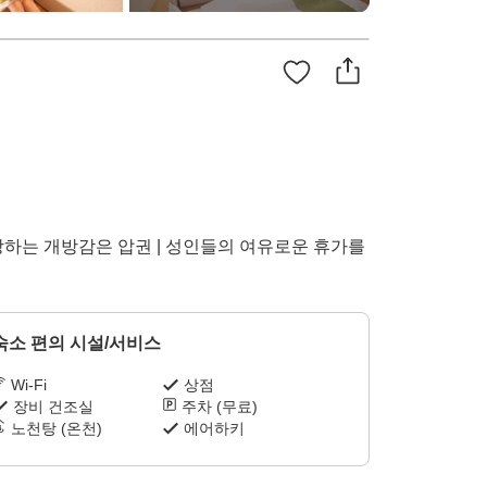
망하는 개방감은 압권 | 성인들의 여유로운 휴가를
숙소 편의 시설/서비스
Wi-Fi
상점
장비 건조실
주차 (무료)
노천탕 (온천)
에어하키