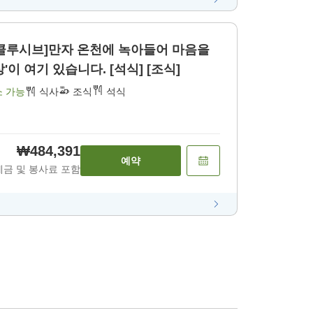
인클루시브]만자 온천에 녹아들어 마음을
'이 여기 있습니다. [석식] [조식]
소 가능
식사
조식
석식
₩484,391
예약
세금 및 봉사료 포함