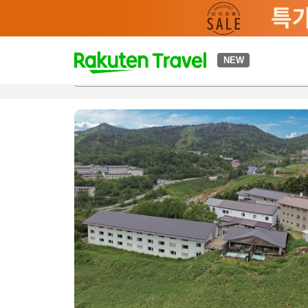
t
NEW
개요
객실 & 숙박 상품
이용 후기
하이라이트
편의 시설/
o
p
P
a
g
e
_
s
e
a
r
c
h