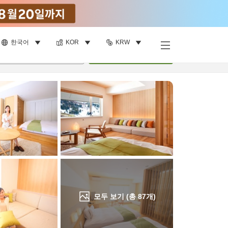
한국어
KOR
KRW
객실 보기
명
•
객실
1
개
검색
모두 보기 (총
87
개)