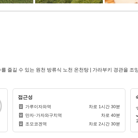
를 즐길 수 있는 원천 방류식 노천 온천탕 | 가라부키 경관을 조
접근성
가루이자와역
차로
1
시간
30
분
만자･가자와구치역
차로
40
분
조모코겐역
차로
2
시간
30
분