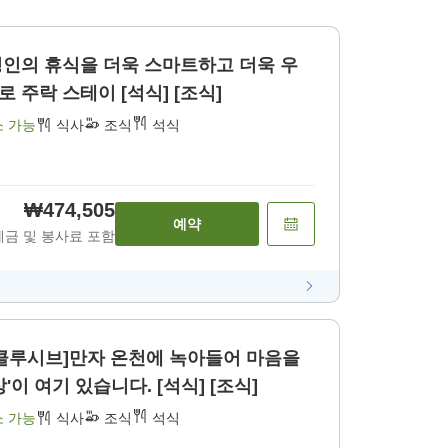
성인의 휴식을 더욱 스마트하고 더욱 우
 주락 스테이 [석식] [조식]
소 가능
식사
조식
석식
₩474,505
예약
세금 및 봉사료 포함
인클루시브]만자 온천에 녹아들어 마음을
'이 여기 있습니다. [석식] [조식]
소 가능
식사
조식
석식