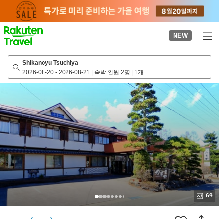
to
top
page
NEW
Shikanoyu Tsuchiya
2026-08-20
-
2026-08-21
|
숙박 인원 2명
|
1개
69