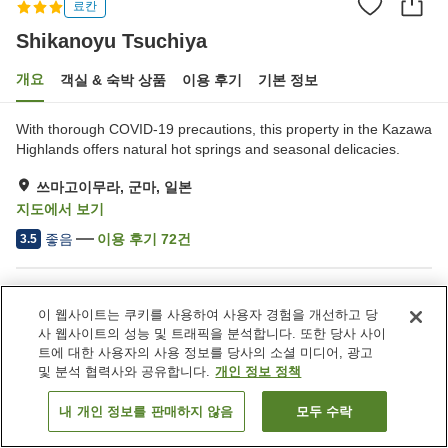
료칸
Shikanoyu Tsuchiya
개요
객실 & 숙박 상품
이용 후기
기본 정보
With thorough COVID-19 precautions, this property in the Kazawa
Highlands offers natural hot springs and seasonal delicacies.
쓰마고이무라, 군마, 일본
지도에서 보기
좋음
이용 후기
72
건
3.5
숙소 편의 시설/서비스
이 웹사이트는 쿠키를 사용하여 사용자 경험을 개선하고 당
주차장
자동판매기
사 웹사이트의 성능 및 트래픽을 분석합니다. 또한 당사 사이
상점
회의실
트에 대한 사용자의 사용 정보를 당사의 소셜 미디어, 광고
및 분석 협력사와 공유합니다.
개인 정보 정책
홈
일본
군마
쓰마고이무라
Shikanoyu Tsuchiya
내 개인 정보를 판매하지 않음
모두 수락
객실 보기