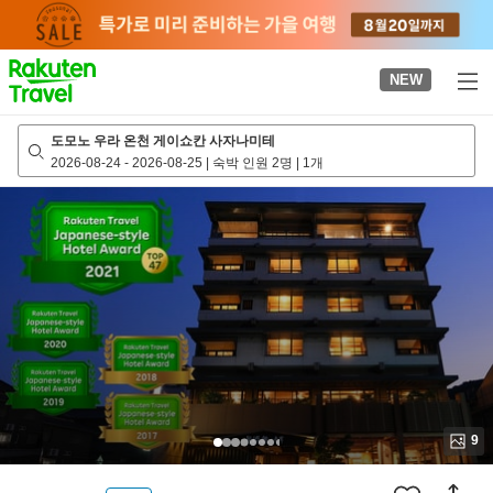
to
top
page
NEW
도모노 우라 온천 게이쇼칸 사자나미테
2026-08-24
-
2026-08-25
|
숙박 인원 2명
|
1개
9