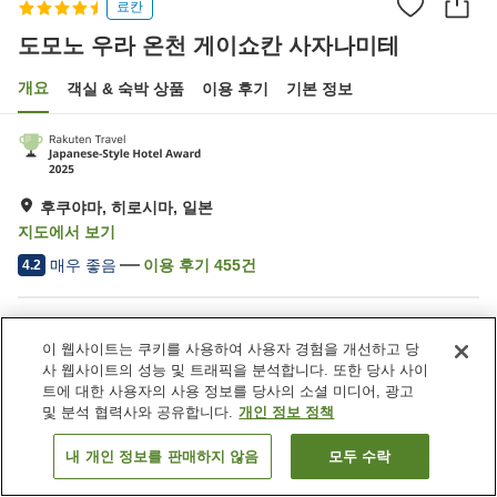
료칸
도모노 우라 온천 게이쇼칸 사자나미테
개요
객실 & 숙박 상품
이용 후기
기본 정보
후쿠야마, 히로시마, 일본
지도에서 보기
매우 좋음
이용 후기
455
건
4.2
숙소 편의 시설/서비스
이 웹사이트는 쿠키를 사용하여 사용자 경험을 개선하고 당
주차장
스파 / 미용실
사 웹사이트의 성능 및 트래픽을 분석합니다. 또한 당사 사이
레스토랑
카페
트에 대한 사용자의 사용 정보를 당사의 소셜 미디어, 광고
및 분석 협력사와 공유합니다.
개인 정보 정책
홈
일본
히로시마
후쿠야마
내 개인 정보를 판매하지 않음
모두 수락
객실 보기
도모노 우라 온천 게이쇼칸 사자나미테