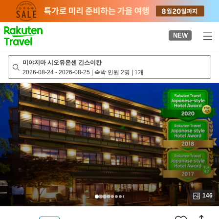
to
top
page
NEW
미야지마 시오유온센 긴스이칸
2026-08-24
-
2026-08-25
|
숙박 인원 2명
|
1개
146