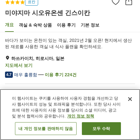
료칸
미야지마 시오유온센 긴스이칸
개요
객실 & 숙박 상품
이용 후기
기본 정보
바다가 보이는 온천이 있는 객실, 2021년 2월 오픈! 현지에서 생산
된 재료를 사용한 객실 내 식사 플랜을 확인하세요.
하쓰카이치, 히로시마, 일본
지도에서 보기
매우 훌륭함
이용 후기
224
건
4.7
숙소 편의 시설/서비스
이 웹사이트는 쿠키를 사용하여 사용자 경험을 개선하고 당
주차장
레스토랑
사 웹사이트의 성능 및 트래픽을 분석합니다. 또한 당사 사이
프라이빗 다이닝
라운지
트에 대한 사용자의 사용 정보를 당사의 소셜 미디어, 광고
및 분석 협력사와 공유합니다.
개인 정보 정책
홈
일본
히로시마
하쓰카이치
미야지마 시오유온센 긴스이칸
내 개인 정보를 판매하지 않음
모두 수락
객실 보기