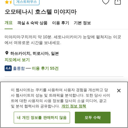
게스트하우스
오모테나시 호스텔 미야지마
개요
객실 & 숙박 상품
이용 후기
기본 정보
미야지마구치까지 약 10분. 세토나이카이가 눈앞에 펼쳐지는 이곳
에서 여유로운 시간을 보내세요.
하쓰카이치, 히로시마, 일본
지도에서 보기
훌륭함
이용 후기
55
건
4.4
숙소 편의 시설/서비스
이 웹사이트는 쿠키를 사용하여 사용자 경험을 개선하고 당
Wi-Fi
레스토랑
사 웹사이트의 성능 및 트래픽을 분석합니다. 또한 당사 사이
라운지
바
트에 대한 사용자의 사용 정보를 당사의 소셜 미디어, 광고
및 분석 협력사와 공유합니다.
개인 정보 정책
홈
일본
히로시마
하쓰카이치
오모테나시 호스텔 미야지마
내 개인 정보를 판매하지 않음
모두 수락
객실 보기