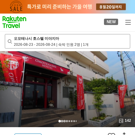
to
top
page
NEW
오모테나시 호스텔 미야지마
2026-08-23
-
2026-08-24
|
숙박 인원 2명
|
1개
142