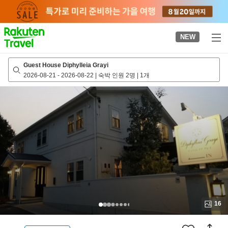
to
top
page
NEW
Guest House Diphylleia Grayi
2026-08-21
-
2026-08-22
|
숙박 인원 2명
|
1개
16