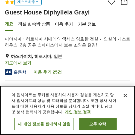
게스트하우스
Guest House Diphylleia Grayi
개요
객실 & 숙박 상품
이용 후기
기본 정보
미야지마・히로시마 시내에의 액세스 양호한 전실 개인실의 게스트
하우스. 2층 공유 스페이스에서 보는 조양은 절경!
하쓰카이치, 히로시마, 일본
지도에서 보기
훌륭함
이용 후기
25
건
4.6
숙소 편의 시설/서비스
이 웹사이트는 쿠키를 사용하여 사용자 경험을 개선하고 당
주차장
공용 부엌
사 웹사이트의 성능 및 트래픽을 분석합니다. 또한 당사 사이
특별식 - 알레르기
트에 대한 사용자의 사용 정보를 당사의 소셜 미디어, 광고
및 분석 협력사와 공유합니다.
개인 정보 정책
홈
일본
히로시마
하쓰카이치
Guest House Diphylleia Grayi
내 개인 정보를 판매하지 않음
모두 수락
객실 보기