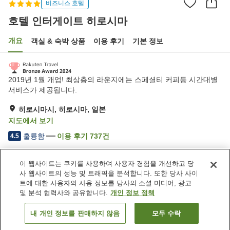
비즈니스 호텔
호텔 인터게이트 히로시마
개요
객실 & 숙박 상품
이용 후기
기본 정보
2019년 1월 개업! 최상층의 라운지에는 스페셜티 커피등 시간대별
서비스가 제공됩니다.
히로시마시, 히로시마, 일본
지도에서 보기
훌륭함
이용 후기
737
건
4.5
이 웹사이트는 쿠키를 사용하여 사용자 경험을 개선하고 당
숙소 편의 시설/서비스
사 웹사이트의 성능 및 트래픽을 분석합니다. 또한 당사 사이
주차장
스파 / 미용실
트에 대한 사용자의 사용 정보를 당사의 소셜 미디어, 광고
레스토랑
라운지
및 분석 협력사와 공유합니다.
개인 정보 정책
내 개인 정보를 판매하지 않음
모두 수락
객실 보기
홈
일본
히로시마
히로시마시
호텔 인터게이트 히로시마