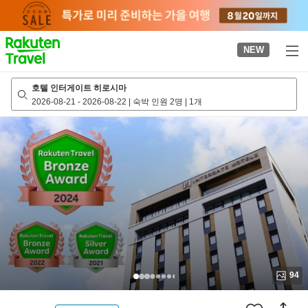
to
top
page
NEW
호텔 인터게이트 히로시마
2026-08-21
-
2026-08-22
|
숙박 인원 2명
|
1개
94