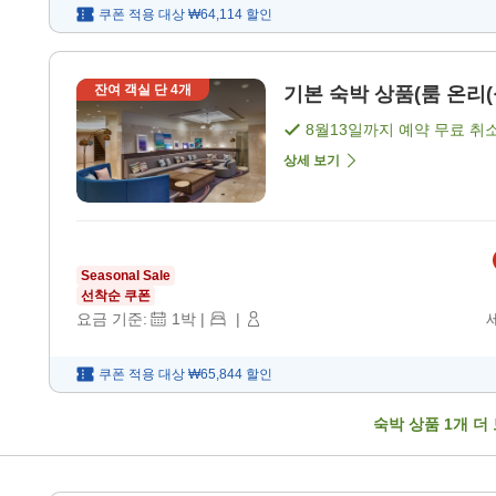
쿠폰 적용 대상
₩64,114
할인
잔여 객실 단
4
개
기본 숙박 상품(룸 온리(식
8월13일
까지 예약 무료 취
상세 보기
Seasonal Sale
선착순 쿠폰
요금 기준:
1
박
|
|
쿠폰 적용 대상
₩65,844
할인
숙박 상품
1
개 더