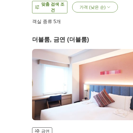
맞춤 검색 조
가격 (낮은 순)
건
객실 종류
5
개
더블룸, 금연 (더블룸)
금연