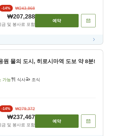
₩243,868
-
14
%
₩207,288
예약
세금 및 봉사료 포함
장 응원 물의 도시, 히로시마역 도보 약 8분!
소 가능
식사
조식
₩279,372
-
14
%
₩237,467
예약
세금 및 봉사료 포함