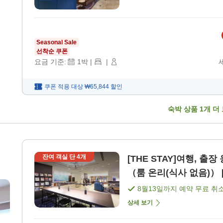
Seasonal Sale
선착순 쿠폰
요금 기준:
1
박
|
|
쿠폰 적용 대상
₩65,844
할인
숙박 상품
1
개 더
잔여 객실 단
4
개
[THE STAY]여행, 출
（룸 온리(식사 없음)） [
8월13일
까지 예약 무료 취
상세 보기