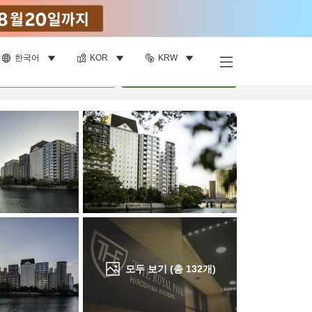
한국어
KOR
KRW
객실 보기
명
•
객실
1
개
검색
모두 보기 (총
132
개)