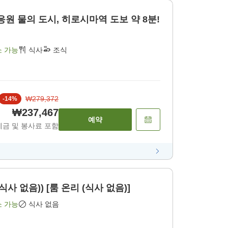
장 응원 물의 도시, 히로시마역 도보 약 8분!
소 가능
식사
조식
₩279,372
-
14
%
₩237,467
예약
세금 및 봉사료 포함
사 없음)) [룸 온리 (식사 없음)]
소 가능
식사 없음