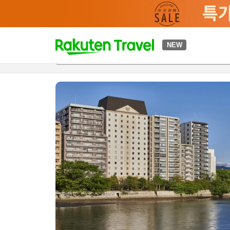
t
NEW
개요
객실 & 숙박 상품
이용 후기
하이라이트
편의 시설/
o
p
P
a
g
e
_
s
e
a
r
c
h