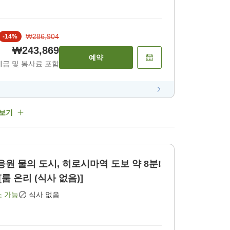
₩286,904
-
14
%
₩243,869
예약
세금 및 봉사료 포함
 보기
장 응원 물의 도시, 히로시마역 도보 약 8분!
룸 온리 (식사 없음)]
소 가능
식사 없음