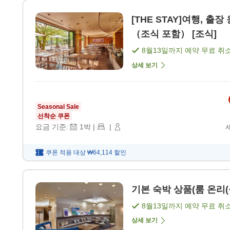
[THE STAY]여행, 출
（조식 포함） [조식]
8월13일
까지 예약 무료 취
상세 보기
Seasonal Sale
선착순 쿠폰
요금 기준:
1
박
|
|
쿠폰 적용 대상
₩64,114
할인
기본 숙박 상품(룸 온리(식
8월13일
까지 예약 무료 취
상세 보기