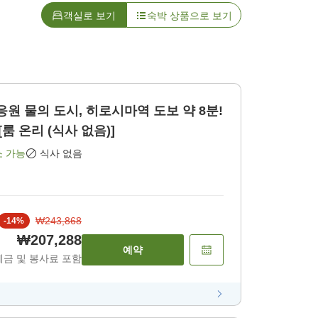
객실로 보기
숙박 상품으로 보기
장 응원 물의 도시, 히로시마역 도보 약 8분!
룸 온리 (식사 없음)]
소 가능
식사 없음
₩243,868
-
14
%
₩207,288
예약
세금 및 봉사료 포함