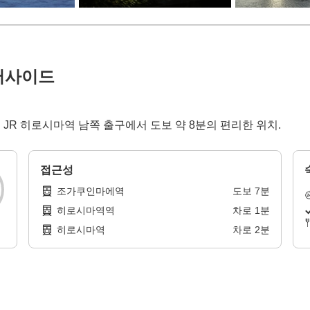
버사이드
케이션! JR 히로시마역 남쪽 출구에서 도보 약 8분의 편리한 위치.
접근성
조가쿠인마에역
도보
7
분
히로시마역역
차로
1
분
히로시마역
차로
2
분