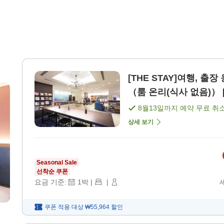
[THE STAY]여행, 출
（룸 온리(식사 없음)） [
8월13일
까지 예약 무료 취
상세 보기
Seasonal Sale
선착순 쿠폰
요금 기준:
1
박
|
|
쿠폰 적용 대상
₩55,964
할인