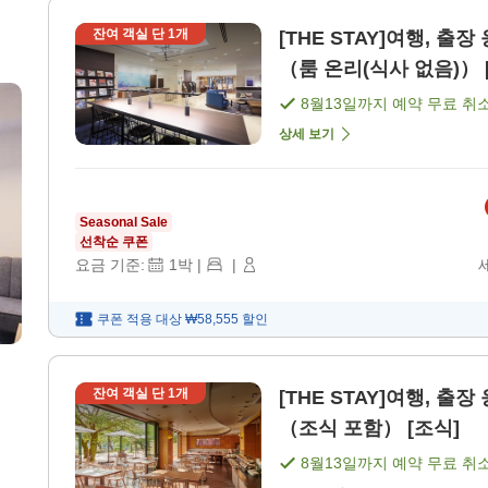
잔여 객실 단
1
개
[THE STAY]여행, 출
（룸 온리(식사 없음)） [
8월13일
까지 예약 무료 취
상세 보기
Seasonal Sale
선착순 쿠폰
요금 기준:
1
박
|
|
쿠폰 적용 대상
₩58,555
할인
잔여 객실 단
1
개
[THE STAY]여행, 출
（조식 포함） [조식]
8월13일
까지 예약 무료 취