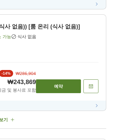
사 없음)) [룸 온리 (식사 없음)]
소 가능
식사 없음
₩286,904
-
14
%
₩243,869
예약
세금 및 봉사료 포함
 보기