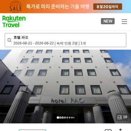
to
top
page
NEW
호텔 파오
2026-08-21
-
2026-08-22
|
숙박 인원 2명
|
1개
10