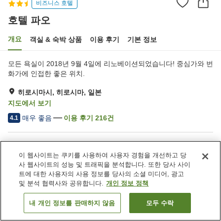
비즈니스 호텔
호텔 파오
개요
객실 & 숙박 상품
이용 후기
기본 정보
모든 욕실이 2018년 9월 4일에 리노베이션되었습니다! 중심가와 번
화가에 인접한 좋은 위치.
히로시마시, 히로시마, 일본
지도에서 보기
매우 좋음
이용 후기
216
건
4.1
숙소 편의 시설/서비스
이 웹사이트는 쿠키를 사용하여 사용자 경험을 개선하고 당
주차장
스파 / 미용실
사 웹사이트의 성능 및 트래픽을 분석합니다. 또한 당사 사이
자동판매기
세탁 (유료)
트에 대한 사용자의 사용 정보를 당사의 소셜 미디어, 광고
및 분석 협력사와 공유합니다.
개인 정보 정책
홈
일본
히로시마
히로시마시
호텔 파오
내 개인 정보를 판매하지 않음
모두 수락
객실 보기