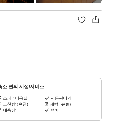
숙소 편의 시설/서비스
스파 / 미용실
자동판매기
노천탕 (온천)
세탁 (유료)
대욕장
택배