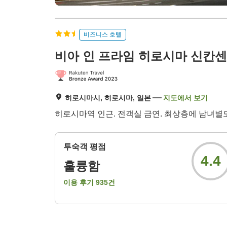
비즈니스 호텔
비아 인 프라임 히로시마 신칸
히로시마시, 히로시마, 일본
지도에서 보기
히로시마역 인근. 전객실 금연. 최상층에 남녀별도
투숙객 평점
4.4
훌륭함
이용 후기
935
건