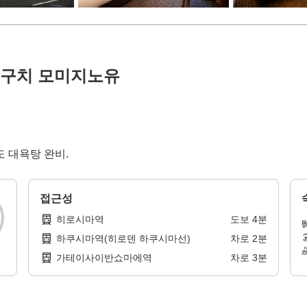
센구치 모미지노유
 대욕탕 완비.
접근성
히로시마역
도보
4
분
하쿠시마역(히로덴 하쿠시마선)
차로
2
분
가테이사이반쇼마에역
차로
3
분