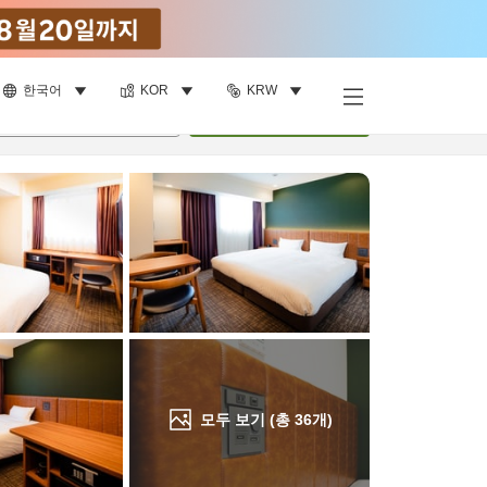
한국어
KOR
KRW
객실 보기
명
•
객실
1
개
검색
모두 보기 (총
36
개)