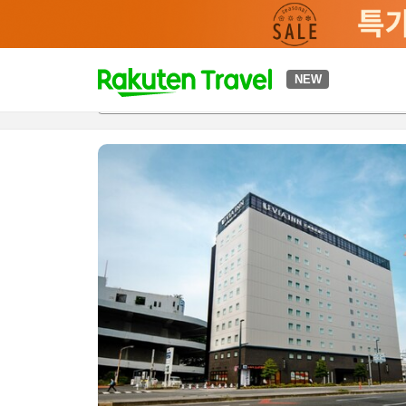
t
NEW
개요
객실 & 숙박 상품
이용 후기
하이라이트
편의 시설/
o
p
P
a
g
e
_
s
e
a
r
c
h