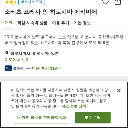
비즈니스 호텔
소테츠 프레사 인 히로시마 에키마에
개요
객실 & 숙박 상품
이용 후기
기본 정보
JR 히로시마역 남쪽 출구에서 도보 약 3분. 히로시마 공항행 리무진
버스 정류장이 있는 히로시마 역 북쪽 출구에서 도보 약 6분.
히로시마시, 히로시마, 일본
지도에서 보기
훌륭함
이용 후기
916
건
4.3
홈
일본
히로시마
히로시마시
소테츠 프레사 인 히로시마 에키마에
이 웹사이트는 쿠키를 사용하여 사용자 경험을 개선하고 당
사 웹사이트의 성능 및 트래픽을 분석합니다. 또한 당사 사이
트에 대한 사용자의 사용 정보를 당사의 소셜 미디어, 광고
및 분석 협력사와 공유합니다.
개인 정보 정책
내 개인 정보를 판매하지 않음
모두 수락
객실 보기