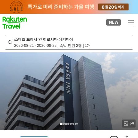
to
top
page
NEW
소테츠 프레사 인 히로시마 에키마에
2026-08-21
-
2026-08-22
|
숙박 인원 2명
|
1개
64