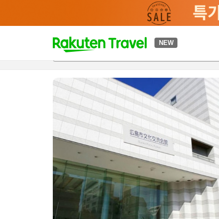
t
NEW
개요
객실 & 숙박 상품
이용 후기
편의 시설/서비스
o
p
P
a
g
e
_
s
e
a
r
c
h