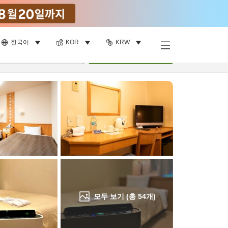
한국어
KOR
KRW
객실 보기
명
•
객실
1
개
검색
모두 보기 (총
54
개)