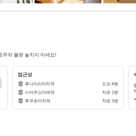
무료주차 플랜 놓치지 마세요!
접근성
후나이리마치역
도보
8
분
시야쿠쇼마에역
차로
2
분
후쿠로마치역
차로
3
분