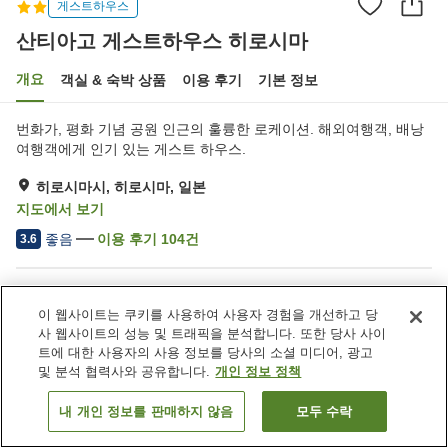
게스트하우스
산티아고 게스트하우스 히로시마
개요
객실 & 숙박 상품
이용 후기
기본 정보
번화가, 평화 기념 공원 인근의 훌륭한 로케이션. 해외여행객, 배낭
여행객에게 인기 있는 게스트 하우스.
히로시마시, 히로시마, 일본
지도에서 보기
좋음
이용 후기
104
건
3.6
숙소 편의 시설/서비스
이 웹사이트는 쿠키를 사용하여 사용자 경험을 개선하고 당
라운지
공용 부엌
사 웹사이트의 성능 및 트래픽을 분석합니다. 또한 당사 사이
세탁 (유료)
트에 대한 사용자의 사용 정보를 당사의 소셜 미디어, 광고
및 분석 협력사와 공유합니다.
개인 정보 정책
홈
일본
히로시마
히로시마시
내 개인 정보를 판매하지 않음
모두 수락
객실 보기
산티아고 게스트하우스 히로시마