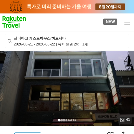
to
top
page
NEW
산티아고 게스트하우스 히로시마
2026-08-21
-
2026-08-22
|
숙박 인원 2명
|
1개
41