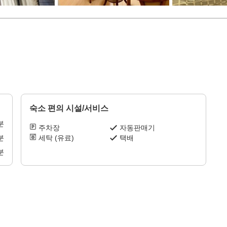
숙소 편의 시설/서비스
분
주차장
자동판매기
분
세탁 (유료)
택배
분