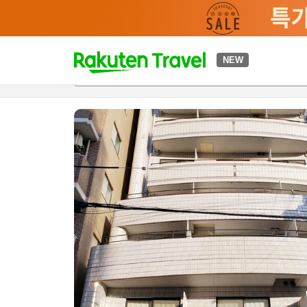
t
NEW
개요
객실 & 숙박 상품
이용 후기
편의 시설/서비스
o
p
P
a
g
e
_
s
e
a
r
c
h