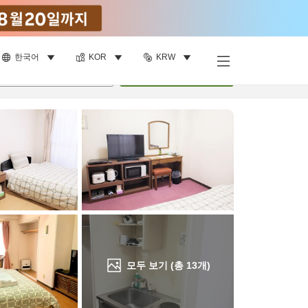
한국어
KOR
KRW
객실 보기
명
•
객실
1
개
검색
모두 보기 (총
13
개)