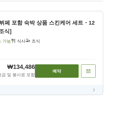
 뷔페 포함 숙박 상품 스킨케어 세트・12
조식]
소 가능
식사
조식
₩134,486
예약
세금 및 봉사료 포함