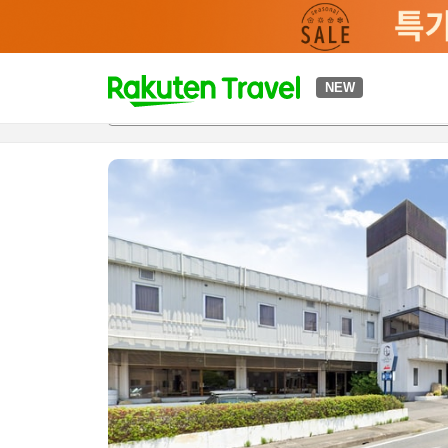
t
NEW
개요
객실 & 숙박 상품
이용 후기
하이라이트
편의 시설/
o
p
P
a
g
e
_
s
e
a
r
c
h