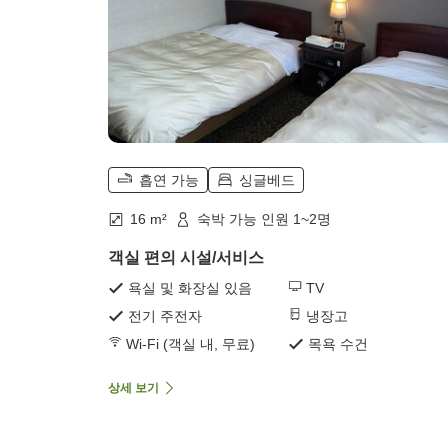
흡연 가능
싱글베드
16 m²
숙박 가능 인원 1~2명
객실 편의 시설/서비스
욕실 및 화장실 있음
TV
전기 주전자
냉장고
Wi-Fi (객실 내, 무료)
목욕 수건
상세 보기