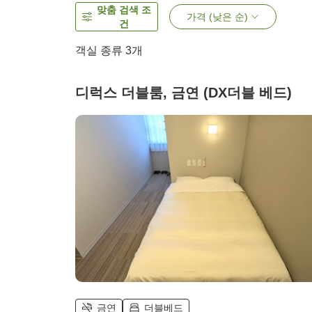
맞춤 검색 조
가격 (낮은 순)
건
객실 종류
3
개
디럭스 더블룸, 금연 (DX더블 베드)
금연
더블베드