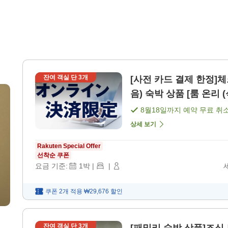
잔여 객실 단
3
개
[사전 카드 결제 한정]
음) 숙박 상품 [룸 온리 (
8월18일
까지 예약 무료 취
상세 보기
Rakuten Special Offer
선착순 쿠폰
요금 기준:
1
박
|
|
쿠폰 2개 적용
₩29,676
할인
잔여 객실 단
3
개