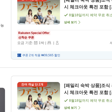
[패밀리 숙박 상품]조식
시 체크아웃 특전 포함 [
8월18일
까지 예약 무료 취
상세 보기
가능
Rakuten Special Offer
선착순 쿠폰
요금 기준:
1
박
|
|
쿠폰 2개 적용
₩39,565
할인
잔여 객실 단
2
개
[패밀리 숙박 상품]조식
시 체크아웃 특전 포함 [
8월18일
까지 예약 무료 취
상세 보기