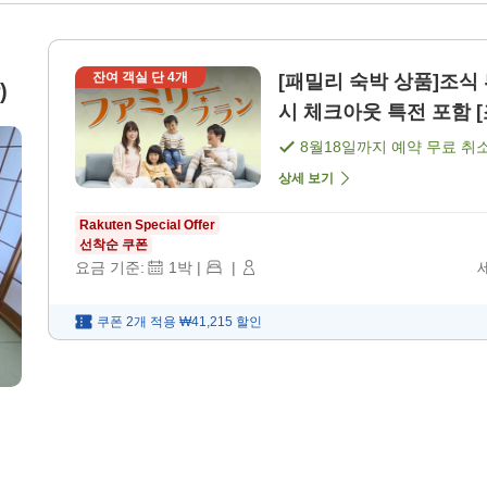
잔여 객실 단
4
개
[패밀리 숙박 상품]조식
)
시 체크아웃 특전 포함 [
8월18일
까지 예약 무료 취
상세 보기
Rakuten Special Offer
선착순 쿠폰
요금 기준:
1
박
|
|
쿠폰 2개 적용
₩41,215
할인