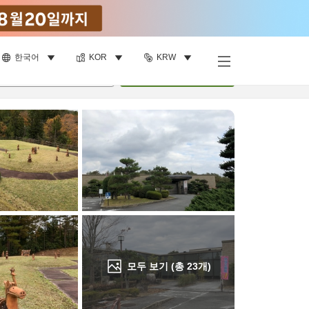
한국어
KOR
KRW
객실 보기
명
•
객실
1
개
검색
모두 보기 (총
23
개)