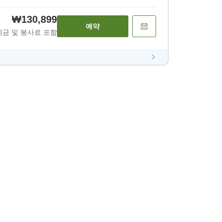
₩130,899
예약
세금 및 봉사료 포함