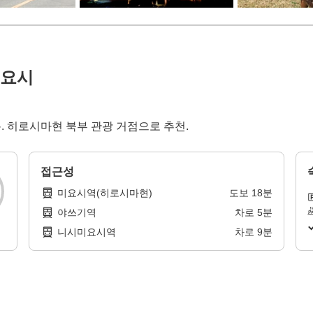
미요시
2분. 히로시마현 북부 관광 거점으로 추천.
접근성
미요시역(히로시마현)
도보
18
분
야쓰기역
차로
5
분
니시미요시역
차로
9
분