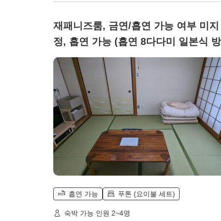
재패니즈룸, 금연/흡연 가능 여부 미지
정, 흡연 가능 (흡연 8다다미 일본식 방
흡연 가능
푸톤 (요이불 세트)
숙박 가능 인원 2~4명