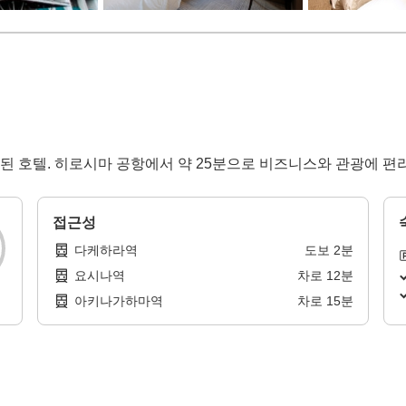
 호텔. 히로시마 공항에서 약 25분으로 비즈니스와 관광에 편리
접근성
다케하라역
도보
2
분
요시나역
차로
12
분
아키나가하마역
차로
15
분