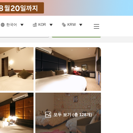
한국어
KOR
KRW
객실 보기
명
•
객실
1
개
검색
모두 보기 (총
128
개)