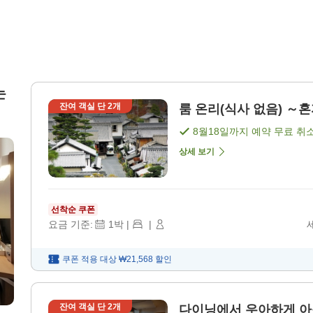
는
잔여 객실 단
2
개
룸 온리(식사 없음) ～혼
8월18일
까지 예약 무료 취
상세 보기
선착순 쿠폰
요금 기준:
1
박
|
|
쿠폰 적용 대상
₩21,568
할인
잔여 객실 단
2
개
다이닝에서 우아하게 아침