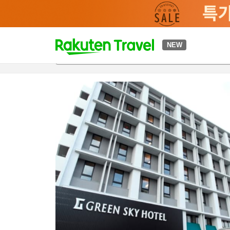
t
NEW
개요
객실 & 숙박 상품
이용 후기
편의 시설/서비스
o
p
P
a
g
e
_
s
e
a
r
c
h