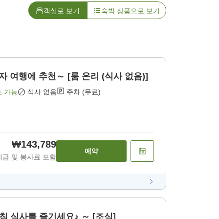
객실로 보기
숙박 상품으로 보기
자 여행에 추천～ [룸 온리 (식사 없음)]
소 가능
식사 없음
주차 (무료)
₩143,789
예약
세금 및 봉사료 포함
 식사를 즐기세요♪ ～ [조식]