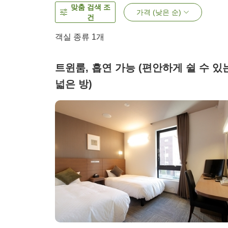
맞춤 검색 조
가격 (낮은 순)
건
객실 종류 1개
트윈룸, 흡연 가능 (편안하게 쉴 수 있
넓은 방)