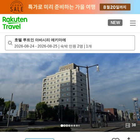
to
top
page
NEW
호텔 루트인 아바시리 에키마에
2026-08-24
-
2026-08-25
|
숙박 인원 2명
|
1개
38