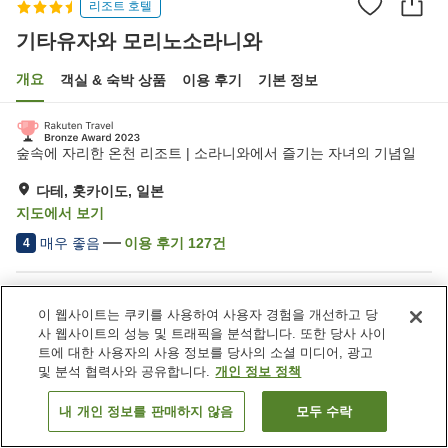
리조트 호텔
기타유자와 모리노소라니와
개요
객실 & 숙박 상품
이용 후기
기본 정보
숲속에 자리한 온천 리조트 | 소라니와에서 즐기는 자녀의 기념일
다테, 홋카이도, 일본
지도에서 보기
매우 좋음
이용 후기
127
건
4
숙소 편의 시설/서비스
이 웹사이트는 쿠키를 사용하여 사용자 경험을 개선하고 당
Wi-Fi
사우나
사 웹사이트의 성능 및 트래픽을 분석합니다. 또한 당사 사이
레스토랑
지정된 흡연 공간
트에 대한 사용자의 사용 정보를 당사의 소셜 미디어, 광고
및 분석 협력사와 공유합니다.
개인 정보 정책
홈
일본
홋카이도
다테
기타유자와 모리노소라니와
내 개인 정보를 판매하지 않음
모두 수락
객실 보기