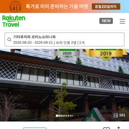
to
top
page
NEW
기타유자와 모리노소라니와
2026-08-20
-
2026-08-21
|
숙박 인원 2명
|
1개
161