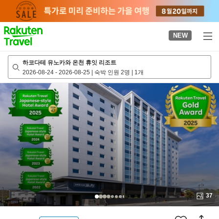
to
top
page
NEW
하코다테 유노카와 온천 휴잇 리조트
2026-08-24
-
2026-08-25
|
숙박 인원 2명
|
1개
37