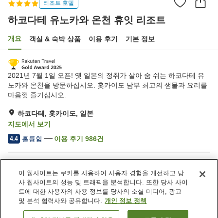
리조트 호텔
하코다테 유노카와 온천 휴잇 리조트
개요
객실 & 숙박 상품
이용 후기
기본 정보
2021년 7월 1일 오픈! 옛 일본의 정취가 살아 숨 쉬는 하코다테 유
노카와 온천을 방문하십시오. 홋카이도 남부 최고의 샘물과 요리를
마음껏 즐기십시오.
하코다테, 홋카이도, 일본
지도에서 보기
훌륭함
이용 후기
986
건
4.4
숙소 편의 시설/서비스
이 웹사이트는 쿠키를 사용하여 사용자 경험을 개선하고 당
주차장
레스토랑
사 웹사이트의 성능 및 트래픽을 분석합니다. 또한 당사 사이
자동판매기
상점
트에 대한 사용자의 사용 정보를 당사의 소셜 미디어, 광고
및 분석 협력사와 공유합니다.
개인 정보 정책
홈
일본
홋카이도
하코다테