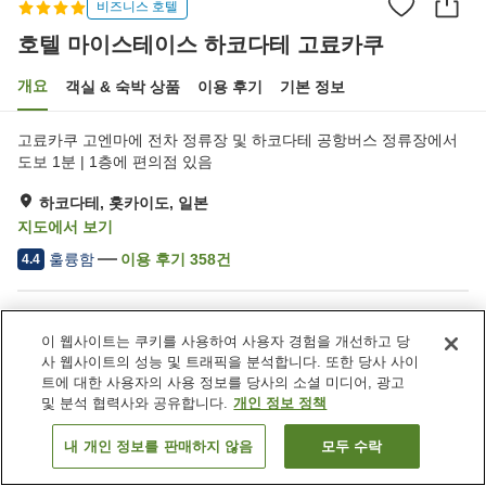
비즈니스 호텔
호텔 마이스테이스 하코다테 고료카쿠
개요
객실 & 숙박 상품
이용 후기
기본 정보
고료카쿠 고엔마에 전차 정류장 및 하코다테 공항버스 정류장에서
도보 1분 | 1층에 편의점 있음
하코다테, 홋카이도, 일본
지도에서 보기
훌륭함
이용 후기
358
건
4.4
숙소 편의 시설/서비스
이 웹사이트는 쿠키를 사용하여 사용자 경험을 개선하고 당
Wi-Fi
자동판매기
사 웹사이트의 성능 및 트래픽을 분석합니다. 또한 당사 사이
미용실
회의실
트에 대한 사용자의 사용 정보를 당사의 소셜 미디어, 광고
및 분석 협력사와 공유합니다.
개인 정보 정책
홈
일본
홋카이도
하코다테
내 개인 정보를 판매하지 않음
모두 수락
객실 보기
호텔 마이스테이스 하코다테 고료카쿠