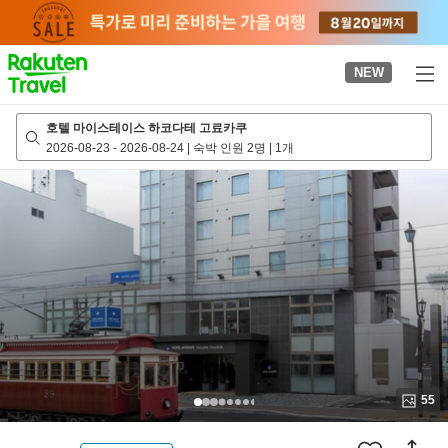
to
top
page
NEW
호텔 마이스테이스 하코다테 고료카쿠
2026-08-23
-
2026-08-24
|
숙박 인원 2명
|
1개
55