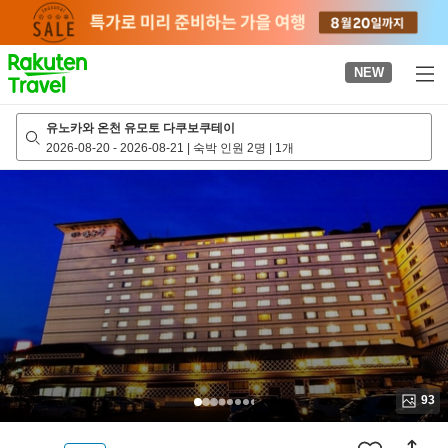
to
top
page
NEW
유노카와 온천 유모토 다쿠보쿠테이
2026-08-20
-
2026-08-21
|
숙박 인원 2명
|
1개
93