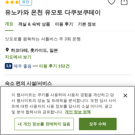
료칸
유노카와 온천 유모토 다쿠보쿠테이
개요
객실 & 숙박 상품
이용 후기
기본 정보
삿포로를 왕복하는 셔틀버스 주 3회 운행
하코다테, 홋카이도, 일본
지도에서 보기
매우 좋음
이용 후기
152
건
3.9
숙소 편의 시설/서비스
주차장
사우나
이 웹사이트는 쿠키를 사용하여 사용자 경험을 개선하고 당
레스토랑
바
사 웹사이트의 성능 및 트래픽을 분석합니다. 또한 당사 사이
트에 대한 사용자의 사용 정보를 당사의 소셜 미디어, 광고
및 분석 협력사와 공유합니다.
개인 정보 정책
홈
일본
홋카이도
하코다테
유노카와 온천 유모토 다쿠보쿠테이
내 개인 정보를 판매하지 않음
모두 수락
객실 보기