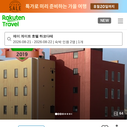
to
top
page
NEW
에이 게이트 호텔 하코다테
2026-08-21
-
2026-08-22
|
숙박 인원 2명
|
1개
64