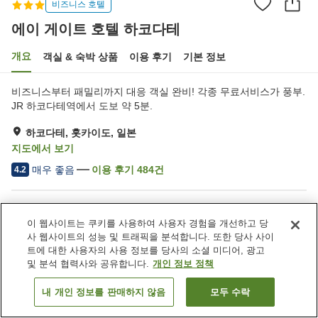
비즈니스 호텔
에이 게이트 호텔 하코다테
개요
객실 & 숙박 상품
이용 후기
기본 정보
비즈니스부터 패밀리까지 대응 객실 완비! 각종 무료서비스가 풍부.
JR 하코다테역에서 도보 약 5분.
하코다테, 홋카이도, 일본
지도에서 보기
매우 좋음
이용 후기
484
건
4.2
숙소 편의 시설/서비스
이 웹사이트는 쿠키를 사용하여 사용자 경험을 개선하고 당
사우나
자동판매기
사 웹사이트의 성능 및 트래픽을 분석합니다. 또한 당사 사이
세탁 (무료)
세탁 (유료)
트에 대한 사용자의 사용 정보를 당사의 소셜 미디어, 광고
및 분석 협력사와 공유합니다.
개인 정보 정책
홈
일본
홋카이도
하코다테
에이 게이트 호텔 하코다테
내 개인 정보를 판매하지 않음
모두 수락
객실 보기