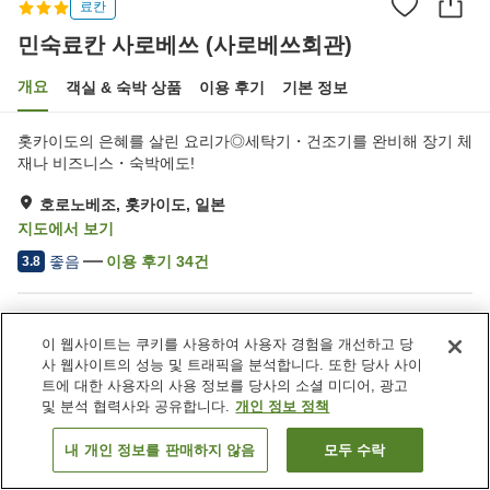
료칸
민숙료칸 사로베쓰 (사로베쓰회관)
개요
객실 & 숙박 상품
이용 후기
기본 정보
홋카이도의 은혜를 살린 요리가◎세탁기・건조기를 완비해 장기 체
재나 비즈니스・숙박에도!
호로노베조, 홋카이도, 일본
지도에서 보기
좋음
이용 후기
34
건
3.8
숙소 편의 시설/서비스
이 웹사이트는 쿠키를 사용하여 사용자 경험을 개선하고 당
주차장
레스토랑
사 웹사이트의 성능 및 트래픽을 분석합니다. 또한 당사 사이
자동판매기
연회장
트에 대한 사용자의 사용 정보를 당사의 소셜 미디어, 광고
및 분석 협력사와 공유합니다.
개인 정보 정책
홈
일본
홋카이도
호로노베조
내 개인 정보를 판매하지 않음
모두 수락
객실 보기
민숙료칸 사로베쓰 (사로베쓰회관)