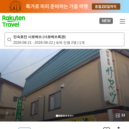
to
top
page
NEW
민숙료칸 사로베쓰 (사로베쓰회관)
2026-08-21
-
2026-08-22
|
숙박 인원 2명
|
1개
32