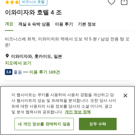
비즈니스 호텔
이와미자와 호텔 4 조
개요
객실 & 숙박 상품
이용 후기
기본 정보
비즈니스에 최적, 이와미자와 역에서 도보 약 5 분 / 남성 전용 탕 오
픈!
이와미자와, 홋카이도, 일본
지도에서 보기
좋음
이용 후기
169
건
3.8
숙소 편의 시설/서비스
이 웹사이트는 쿠키를 사용하여 사용자 경험을 개선하고 당
주차장
일본식 술집 코너
사 웹사이트의 성능 및 트래픽을 분석합니다. 또한 당사 사이
자동판매기
대욕장
트에 대한 사용자의 사용 정보를 당사의 소셜 미디어, 광고
및 분석 협력사와 공유합니다.
개인 정보 정책
홈
일본
홋카이도
이와미자와
이와미자와 호텔 4 조
내 개인 정보를 판매하지 않음
모두 수락
객실 보기