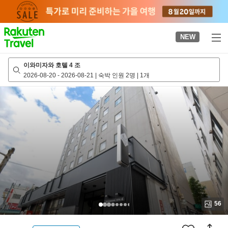
to
top
page
NEW
이와미자와 호텔 4 조
2026-08-20
-
2026-08-21
|
숙박 인원 2명
|
1개
56